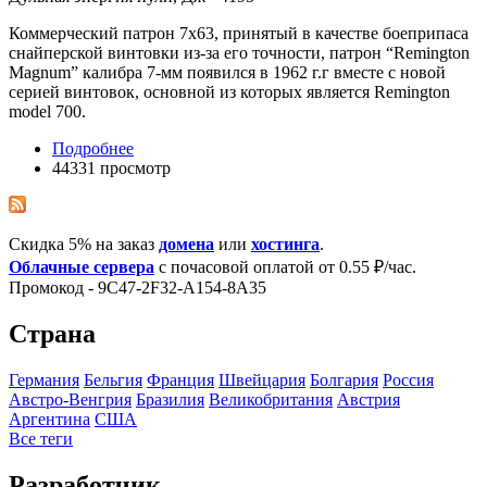
Коммерческий патрон 7x63, принятый в качестве боеприпаса
снайперской винтовки из-за его точности, патрон “Remington
Magnum” калибра 7-мм появился в 1962 г.г вместе с новой
серией винтовок, основной из которых является Remington
model 700.
Подробнее
44331 просмотр
Скидка 5% на заказ
домена
или
хостинга
.
Облачные сервера
с почасовой оплатой от 0.55 ₽/час.
Промокод - 9C47-2F32-A154-8A35
Страна
Германия
Бельгия
Франция
Швейцария
Болгария
Росcия
Австро-Венгрия
Бразилия
Великобритания
Австрия
Аргентина
США
Все теги
Разработчик