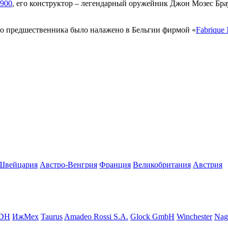
900
, его конструктор – легендарный оружейник Джон Мозес Бра
его предшественника было налажено в Бельгии фирмой «
Fabrique 
Швейцария
Австро-Венгрия
Франция
Великобритания
Австрия
DH
ИжМех
Taurus
Amadeo Rossi S.A.
Glock GmbH
Winchester
Nag