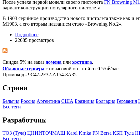
После успеха первой модели своего пистолета
FN Browning M1
вариант конструкции популярного пистолета.
В 1903 серийное производство нового пистолета также как и 
M1903, а его вторым названием стало «Browning No.2».
Подробнее
22085 просмотров
Скидка 5% на заказ
домена
или
хостинга
.
Облачные сервера
с почасовой оплатой от 0.55 ₽/час.
Промокод - 9C47-2F32-A154-8A35
Страна
Бельгия
Росcия
Аргентина
США
Бразилия
Болгария
Германия
Все теги
Разработчик
ТОЗ (Тула)
ЦНИИТОЧМАШ
Karel Krnka
FN
Bersa
КБП Тула
H
Все теги