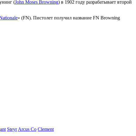
унинг (
John Moses Browning
) в 1902 году разрабатывает второй
Nationale
» (FN). Пистолет получил название FN Browning
ant
Steyr
Arcus Co
Clement