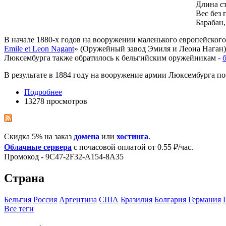
Длина с
Вес без 
Барабан,
В начале 1880-х годов на вооружении маленького европейског
Emile et Leon Nagant
» (Оружейный завод Эмиля и Леона Наган)
Люксембурга также обратилось к бельгийским оружейникам -
В результате в 1884 году на вооружение армии Люксембурга по
Подробнее
13278 просмотров
Скидка 5% на заказ
домена
или
хостинга
.
Облачные сервера
с почасовой оплатой от 0.55 ₽/час.
Промокод - 9C47-2F32-A154-8A35
Страна
Бельгия
Росcия
Аргентина
США
Бразилия
Болгария
Германия
Все теги