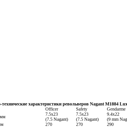
-технические характеристики револьверов Nagant M1884 Lu
Officer
Safety
Gendarme
7.5х23
7.5х23
9.4х22
 мм
(7.5 Nagant)
(7.5 Nagant)
(9 mm Nag
мм
270
270
290