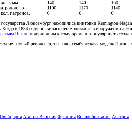
твола, мм
140
140
160
патронов, гр
1100
1170
1140
 кол. патронов.
6
6
6
о государства Люксембург находились винтовки Remington-Naga
. Когда в 1884 году появилась необходимость в вооружении арм
братьям Наган
, получившим к тому времени популярность созда
ступает новый револьвер, т.н. «люксембургская» модель Нагана 
Швейцария
Австро-Венгрия
Франция
Великобритания
Австрия