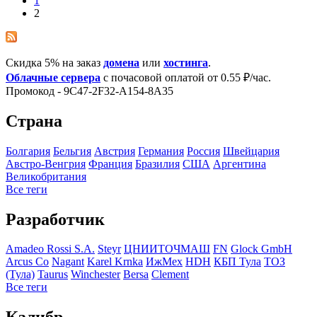
1
2
Скидка 5% на заказ
домена
или
хостинга
.
Облачные сервера
с почасовой оплатой от 0.55 ₽/час.
Промокод - 9C47-2F32-A154-8A35
Страна
Болгария
Бельгия
Австрия
Германия
Росcия
Швейцария
Австро-Венгрия
Франция
Бразилия
США
Аргентина
Великобритания
Все теги
Разработчик
Amadeo Rossi S.A.
Steyr
ЦНИИТОЧМАШ
FN
Glock GmbH
Arcus Co
Nagant
Karel Krnka
ИжМех
HDH
КБП Тула
ТОЗ
(Тула)
Taurus
Winchester
Bersa
Clement
Все теги