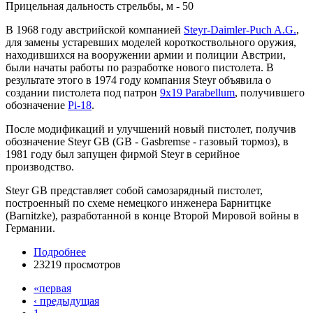
Прицельная дальность стрельбы, м - 50
В 1968 году австрийской компанией
Steyr-Daimler-Puch A.G.
,
для замены устаревших моделей короткоствольного оружия,
находившихся на вооружении армии и полиции Австрии,
были начаты работы по разработке нового пистолета. В
результате этого в 1974 году компания Steyr объявила о
создании пистолета под патрон
9х19 Parabellum
, получившего
обозначение
Pi-18
.
После модификаций и улучшений новый пистолет, получив
обозначение Steyr GB (GB - Gasbremse - газовый тормоз), в
1981 году был запущен фирмой Steyr в серийное
производство.
Steyr GB представляет собой самозарядный пистолет,
построенный по схеме немецкого инженера Барнитцке
(Barnitzke), разработанной в конце Второй Мировой войны в
Германии.
Подробнее
23219 просмотров
«первая
‹ предыдущая