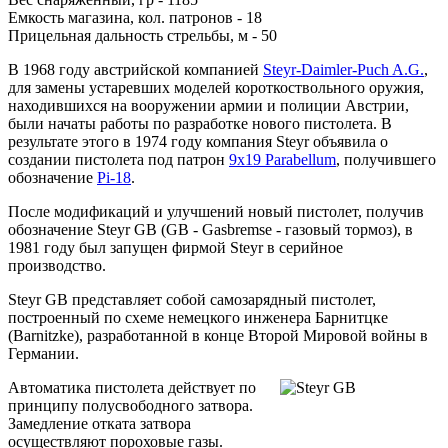
Емкость магазина, кол. патронов - 18
Прицельная дальность стрельбы, м - 50
В 1968 году австрийской компанией
Steyr-Daimler-Puch A.G.
,
для замены устаревших моделей короткоствольного оружия,
находившихся на вооружении армии и полиции Австрии,
были начаты работы по разработке нового пистолета. В
результате этого в 1974 году компания Steyr объявила о
создании пистолета под патрон
9х19 Parabellum
, получившего
обозначение
Pi-18
.
После модификаций и улучшений новый пистолет, получив
обозначение Steyr GB (GB - Gasbremse - газовый тормоз), в
1981 году был запущен фирмой Steyr в серийное
производство.
Steyr GB представляет собой самозарядный пистолет,
построенный по схеме немецкого инженера Барнитцке
(Barnitzke), разработанной в конце Второй Мировой войны в
Германии.
Автоматика пистолета действует по
принципу полусвободного затвора.
Замедление отката затвора
осуществляют пороховые газы.