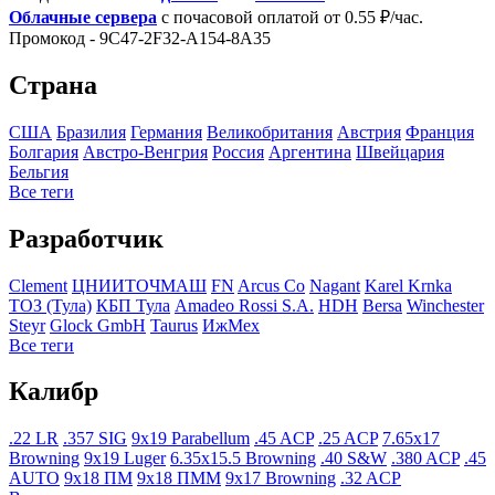
Облачные сервера
с почасовой оплатой от 0.55 ₽/час.
Промокод - 9C47-2F32-A154-8A35
Страна
США
Бразилия
Германия
Великобритания
Австрия
Франция
Болгария
Австро-Венгрия
Росcия
Аргентина
Швейцария
Бельгия
Все теги
Разработчик
Clement
ЦНИИТОЧМАШ
FN
Arcus Co
Nagant
Karel Krnka
ТОЗ (Тула)
КБП Тула
Amadeo Rossi S.A.
HDH
Bersa
Winchester
Steyr
Glock GmbH
Taurus
ИжМех
Все теги
Калибр
.22 LR
.357 SIG
9x19 Parabellum
.45 ACP
.25 ACP
7.65x17
Browning
9x19 Luger
6.35x15.5 Browning
.40 S&W
.380 ACP
.45
AUTO
9x18 ПМ
9x18 ПММ
9x17 Browning
.32 ACP