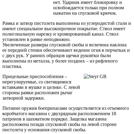
нет. Ударник имеет блокировку и
освобождается только при полном
нажатии на спусковой крючок.
Рамка и затвор пистолета выполнены из углеродистой стали и
имеют специальное высокопрочное покрытие. Ствол имеет
полигональную нарезку и хромированный канал. Ствол
установлен в рамке неподвижно.
Увеличенные размеры спусковой скобы и величина наклона
ее передней стенки обеспечивают ведение огня в перчатках и
с двух рук. У ранних образцов щечки рукоятки были
выполнены из металла, у более поздних – из рифленого
пластика.
Прицельные приспособления –
нерегулируемые, со светящимися
вставками в мушке и целике. С левой
стороны рамки расположен рычаг
затворной задержки.
Питание оружия боеприпасами осуществляется из отъемного
коробчатого магазина с двухрядным расположением 18
патронов в шахматном порядке. Защелка магазина
расположена позади спусковой скобы на левой стороне
пистолета у основания спусковой скобы.