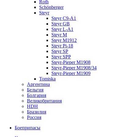
Roth
Schönberger
Steyr
Steyr C9-A1
Steyr GB
Steyr L-A1
Steyr M
Steyr M1912
Steyr Pi-18
Steyr SP
Steyr SPP
Steyr-Pieper M1908
Steyr-Pieper M1908/34
Steyr-Pieper M1909
Tomiska
Аргентина
Бельгия
Болгария
Великобритания
HDH
Бразилия
Россия
Боеприпасы