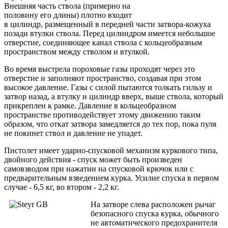
Внешняя часть ствола (примерно на
половину его длины) плотно входит
в цилиндр, размещенный в передней части затвора-кожуха
позади втулки ствола. Перед цилиндром имеется небольшое
отверстие, соединяющее канал ствола с кольцеобразным
пространством между стволом и втулкой.
Во время выстрела пороховые газы проходят через это
отверстие и заполняют пространство, создавая при этом
высокое давление. Газы с силой пытаются толкать гильзу и
затвор назад, а втулку и цилиндр вверх, выше ствола, который
прикреплен к рамке. Давление в кольцеобразном
пространстве противодействует этому движению таким
образом, что откат затвора замедляется до тех пор, пока пуля
не покинет ствол и давление не упадет.
Пистолет имеет ударно-спусковой механизм куркового типа,
двойного действия - спуск может быть произведен
самовзводом при нажатии на спусковой крючок или с
предварительным взведением курка. Усилие спуска в первом
случае - 6,5 кг, во втором - 2,2 кг.
На затворе слева расположен рычаг
безопасного спуска курка, обычного
не автоматического предохранителя