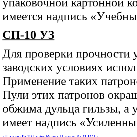
упаковочной картонной к
имеется надпись «Учебны
СП-10 УЗ
Для проверки прочности у
заводских условиях испол
Применение таких патроно
Пули этих патронов окраш
обжима дульца гильзы, а 
имеет надпись «Усиленны
‹ Патрон 9x19 Luger
Вверх
Патрон 9x21 IMI ›