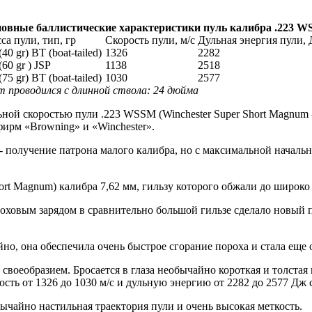
овные баллистические характеристики пуль калибра .223 
са пули, тип, гр
Скорость пули, м/с
Дульная энергия пули,
(40 gr) BT (boat-tailed)
1326
2282
(60 gr ) JSP
1138
2518
(75 gr) BT (boat-tailed)
1030
2577
т проводился с длинной ствола: 24 дюйма
й скоростью пули .223 WSSM (Winchester Super Short Magnum -
ирм «Browning» и «Winchester».
- получение патрона малого калибра, но с максимальной началь
ort Magnum) калибра 7,62 мм, гильзу которого обжали до широко
ховым зарядом в сравнительно большой гильзе сделало новый па
йно, она обеспечила очень быстрое сгорание пороха и стала еще
воеобразием. Бросается в глаза необычайно короткая и толстая
рость от 1326 до 1030 м/с и дульную энергию от 2282 до 2577 Дж 
айно настильная траектория пули и очень высокая меткость.