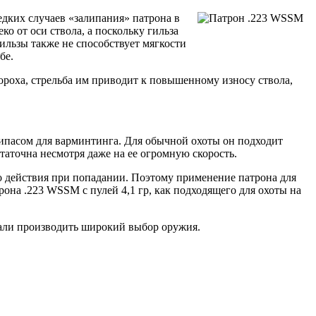
дких случаев «залипания» патрона в
ко от оси ствола, а поскольку гильза
ильзы также не способствует мягкости
бе.
пороха, стрельба им приводит к повышенному износу ствола,
ипасом для варминтинга. Для обычной охоты он подходит
статочна несмотря даже на ее огромную скорость.
го действия при попадании. Поэтому применение патрона для
она .223 WSSM с пулей 4,1 гр, как подходящего для охоты на
тали производить широкий выбор оружия.