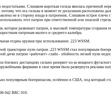
 недостатками. Слишком короткая гильза явилась причиной нере
 потому, что ось гильзы в момент ее досылания расположена дале
авлена не в сторону входа в патронник. Слишком острое плечо г
спользовать этот патрон при ответственной или опасной стрель
ия, которое развивает патрон, и высокой температуры сгорания 
коростным патронам малого и среднего калибра.
льная отдача оружия при использовании .223 WSSM.
ьной траектории пули патрон .223 WSSM стал популярным боепр
ной дичи патрон «работает» слабо - убойность легкой пули недо
на близких дистанциях сильно разорвет из-за мощного фугасно
оружейными фирмами в свое время была развернута реклама патр
вольно популярным боеприпасом, особенно в США, под который с
 06 042 BRC 010.