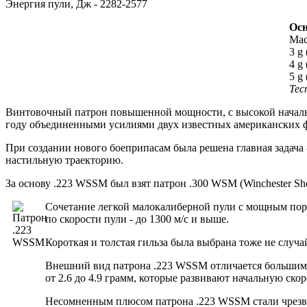
Энергия пули, Дж - 2282-2577
Осн
Мас
3 g 
4 g 
5 g 
Тес
Винтовочный патрон повышенной мощности, с высокой начально
году объединенными усилиями двух известных американских ф
При создании нового боеприпасам была решена главная задача 
настильную траекторию.
За основу .223 WSSM был взят патрон .300 WSM (Winchester Sh
Сочетание легкой малокалиберной пули с мощным поро
по скорости пули - до 1300 м/с и выше.
Короткая и толстая гильза была выбрана тоже не случа
Внешний вид патрона .223 WSSM отличается большим с
от 2.6 до 4.9 грамм, которые развивают начальную ско
Несомненным плюсом патрона .223 WSSM стали чрезвыч