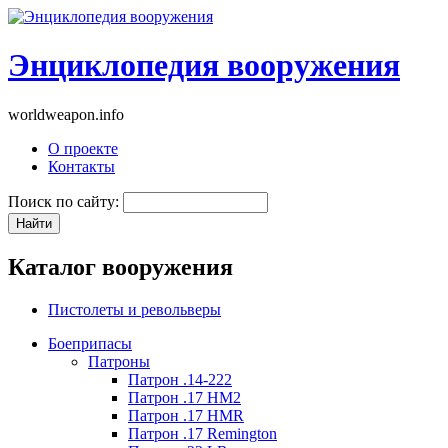
Энциклопедия вооружения
worldweapon.info
О проекте
Контакты
Поиск по сайту:
Каталог вооружения
Пистолеты и револьверы
Боеприпасы
Патроны
Патрон .14-222
Патрон .17 HM2
Патрон .17 HMR
Патрон .17 Remington