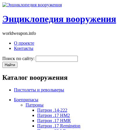
Энциклопедия вооружения
worldweapon.info
О проекте
Контакты
Поиск по сайту:
Каталог вооружения
Пистолеты и револьверы
Боеприпасы
Патроны
Патрон .14-222
Патрон .17 HM2
Патрон .17 HMR
Патрон .17 Remington