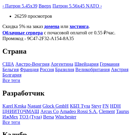
‹ Патрон 5.45х39
Вверх
Патрон 5.56х45 NATO ›
26259 просмотров
Скидка 5% на заказ
домена
или
хостинга
.
Облачные сервера
с почасовой оплатой от 0.55 ₽/час.
Промокод - 9C47-2F32-A154-8A35
Страна
США
Австро-Венгрия
Аргентина
Швейцария
Германия
Бельгия
Франция
Росcия
Бразилия
Великобритания
Австрия
Болгария
Все теги
Разработчик
Karel Krnka
Nagant
Glock GmbH
КБП Тула
Steyr
FN
HDH
ЦНИИТОЧМАШ
Arcus Co
Amadeo Rossi S.A.
Clement
Taurus
ИжМех
ТОЗ (Тула)
Bersa
Winchester
Все теги
Калибр