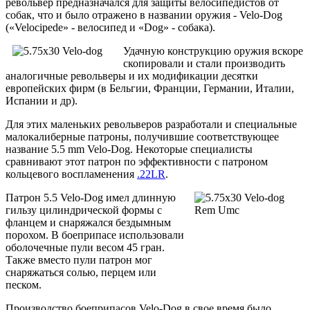
револьвер предназначался для защиты велосипедистов от
собак, что и было отражено в названии оружия - Velo-Dog
(«Velocipede» - велосипед и «Dog» - собака).
Удачную конструкцию оружия вскоре
скопировали и стали производить
аналогичные револьверы и их модификации десятки
европейских фирм (в Бельгии, Франции, Германии, Италии,
Испании и др).
Для этих маленьких револьверов разработали и специальные
малокалиберные патроны, получившие соответствующее
название 5.5 mm Velo-Dog. Некоторые специалисты
сравнивают этот патрон по эффективности с патроном
кольцевого воспламенения
.22LR
.
Патрон 5.5 Velo-Dog имел длинную
гильзу цилиндрической формы с
фланцем и снаряжался бездымным
порохом. В боеприпасе использовали
оболочечные пули весом 45 гран.
Также вместо пули патрон мог
снаряжаться солью, перцем или
песком.
Производство боеприпасов Velo-Dog в свое время было