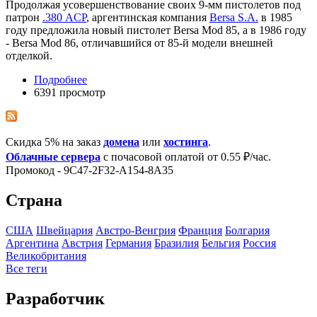
Продолжая усовершенствование своих 9-мм пистолетов под
патрон
.380 ACP
, аргентинская компания
Bersa S.A.
в 1985
году предложила новый пистолет Bersa Mod 85, а в 1986 году
- Bersa Mod 86, отличавшийся от 85-й модели внешней
отделкой.
Подробнее
6391 просмотр
Скидка 5% на заказ
домена
или
хостинга
.
Облачные сервера
с почасовой оплатой от 0.55 ₽/час.
Промокод - 9C47-2F32-A154-8A35
Страна
США
Швейцария
Австро-Венгрия
Франция
Болгария
Аргентина
Австрия
Германия
Бразилия
Бельгия
Росcия
Великобритания
Все теги
Разработчик