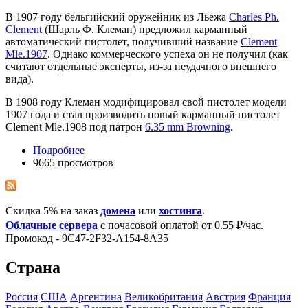
В 1907 году бельгийский оружейник из Льежа
Charles Ph.
Clement
(Шарль Ф. Клеман) предложил карманный
автоматический пистолет, получивший название
Clement
Mle.1907
. Однако коммерческого успеха он не получил (как
считают отдельные эксперты, из-за неудачного внешнего
вида).
В 1908 году Клеман модифицировал свой пистолет модели
1907 года и стал производить новый карманный пистолет
Clement Mle.1908 под патрон
6.35 mm Browning
.
Подробнее
9665 просмотров
Скидка 5% на заказ
домена
или
хостинга
.
Облачные сервера
с почасовой оплатой от 0.55 ₽/час.
Промокод - 9C47-2F32-A154-8A35
Страна
Росcия
США
Аргентина
Великобритания
Австрия
Франция