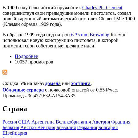
В 1909 году бельгийский оружейник
Charles Ph. Clement
,
совершенствуя свои предыдущие модели пистолетов, создал
новый карманный автоматический пистолет Clement Mle.1909
(Клеман образца 1909 года).
В образце 1909 года под патрон
6.35 mm Browning
Клеман
использовал новую конструкцию пистолета, в которой
применил свои собственные прежние идеи.
Подробнее
10057 просмотров
Скидка 5% на заказ
домена
или
хостинга
.
Облачные сервера
с почасовой оплатой от 0.55 ₽/час.
Промокод - 9C47-2F32-A154-8A35
Страна
Росcия
США
Аргентина
Великобритания
Австрия
Франция
Бельгия
Австро-Венгрия
Бразилия
Германия
Болгария
Швейцария