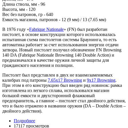
Длина ствола, мм - 96
Высота, мм - 120
Вес без патронов, гр - 640
Емкость магазина, патронов - 12 (9 мм) / 13 (7.65 мм)
В 1976 году «
Fabrique Nationale
» (FN) был разработан
пистолет, в основе конструкции которого использовалась
испытанная схема пистолетов системы Браунинга, то есть
автоматика работает за счет использования энергии отдачи
затвора. Новый пистолет получил обозначение FN Browning
140 DA (Fabrique Nationale Browning 140 Double Action) и
предназначался в качестве оружия личной защиты для
гражданского населения и полиции.
Пистолет был представлен в двух не взаимозаменяемых
калибрах под патроны
7.65х17 Browning
и
9х17 Browning
.
При этом в его конструкцию был введен ряд новинок: рамка
изготовлена из легкого сплава, использовался магазин
большой емкости и двухсторонний флажковый
предохранитель, а главное – пистолет стал двойного действия,
что и было отражено в названии оружия (DA – Double Action –
двойного действия).
Подробнее
17117 просмотров