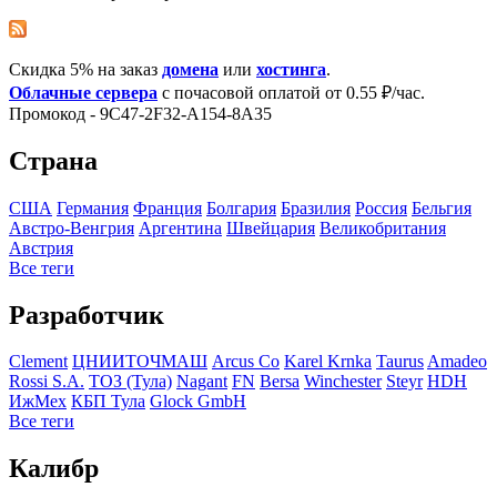
Скидка 5% на заказ
домена
или
хостинга
.
Облачные сервера
с почасовой оплатой от 0.55 ₽/час.
Промокод - 9C47-2F32-A154-8A35
Страна
США
Германия
Франция
Болгария
Бразилия
Росcия
Бельгия
Австро-Венгрия
Аргентина
Швейцария
Великобритания
Австрия
Все теги
Разработчик
Clement
ЦНИИТОЧМАШ
Arcus Co
Karel Krnka
Taurus
Amadeo
Rossi S.A.
ТОЗ (Тула)
Nagant
FN
Bersa
Winchester
Steyr
HDH
ИжМех
КБП Тула
Glock GmbH
Все теги
Калибр