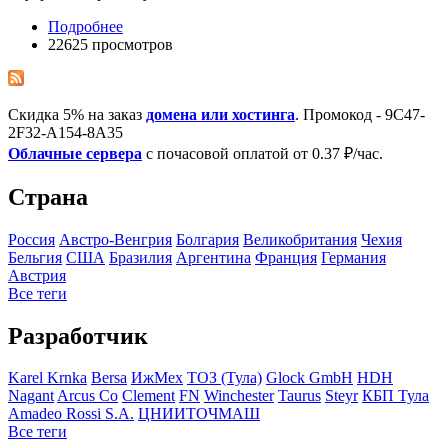
Подробнее
22625 просмотров
Скидка 5% на заказ
домена или хостинга
. Промокод - 9C47-
2F32-A154-8A35
Облачные сервера
с почасовой оплатой от 0.37 ₽/час.
Страна
Росcия
Австро-Венгрия
Болгария
Великобритания
Чехия
Бельгия
США
Бразилия
Аргентина
Франция
Германия
Австрия
Все теги
Разработчик
Karel Krnka
Bersa
ИжМех
ТОЗ (Тула)
Glock GmbH
HDH
Nagant
Arcus Co
Clement
FN
Winchester
Taurus
Steyr
КБП Тула
Amadeo Rossi S.A.
ЦНИИТОЧМАШ
Все теги