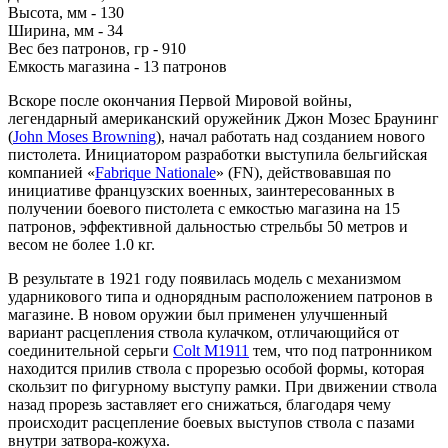
Высота, мм - 130
Ширина, мм - 34
Вес без патронов, гр - 910
Емкость магазина - 13 патронов
Вскоре после окончания Первой Мировой войны,
легендарный американский оружейник Джон Мозес Браунинг
(
John Moses Browning
), начал работать над созданием нового
пистолета. Инициатором разработки выступила бельгийская
компанией «
Fabrique Nationale
» (FN), действовавшая по
инициативе французских военных, заинтересованных в
получении боевого пистолета с емкостью магазина на 15
патронов, эффективной дальностью стрельбы 50 метров и
весом не более 1.0 кг.
В результате в 1921 году появилась модель с механизмом
ударникового типа и однорядным расположением патронов в
магазине. В новом оружии был применен улучшенный
вариант расцепления ствола кулачком, отличающийся от
соединительной серьги
Colt М1911
тем, что под патронником
находится прилив ствола с прорезью особой формы, которая
скользит по фигурному выступу рамки. При движении ствола
назад прорезь заставляет его снижаться, благодаря чему
происходит расцепление боевых выступов ствола с пазами
внутри затвора-кожуха.