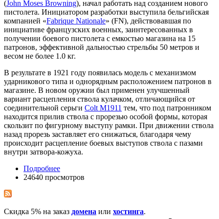
(
John Moses Browning
), начал работать над созданием нового
пистолета. Инициатором разработки выступила бельгийская
компанией «
Fabrique Nationale
» (FN), действовавшая по
инициативе французских военных, заинтересованных в
получении боевого пистолета с емкостью магазина на 15
патронов, эффективной дальностью стрельбы 50 метров и
весом не более 1.0 кг.
В результате в 1921 году появилась модель с механизмом
ударникового типа и однорядным расположением патронов в
магазине. В новом оружии был применен улучшенный
вариант расцепления ствола кулачком, отличающийся от
соединительной серьги
Colt М1911
тем, что под патронником
находится прилив ствола с прорезью особой формы, которая
скользит по фигурному выступу рамки. При движении ствола
назад прорезь заставляет его снижаться, благодаря чему
происходит расцепление боевых выступов ствола с пазами
внутри затвора-кожуха.
Подробнее
24640 просмотров
Скидка 5% на заказ
домена
или
хостинга
.