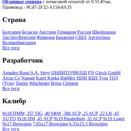
Облачные сервера
с почасовой оплатой от 0.55 ₽/час.
Промокод - 9C47-2F32-A154-8A35
Страна
Болгария
Бельгия
Австрия
Германия
Росcия
Швейцария
Австро-Венгрия
Франция
Бразилия
США
Аргентина
Великобритания
Все теги
Разработчик
Amadeo Rossi S.A.
Steyr
ЦНИИТОЧМАШ
FN
Glock GmbH
Arcus Co
Nagant
Karel Krnka
ИжМех
HDH
КБП Тула
ТОЗ
(Тула)
Taurus
Winchester
Bersa
Clement
Все теги
Калибр
9x18 ПММ
.357 SIG
.40 S&W
.380 ACP
.25 ACP
.22 LR
.45
AUTO
9x18 ПМ
.45 ACP
9x19 Parabellum
.32 ACP
9x19 Luger
9x17 Browning
7.65x17 Browning
6.35x15.5 Browning
Все теги