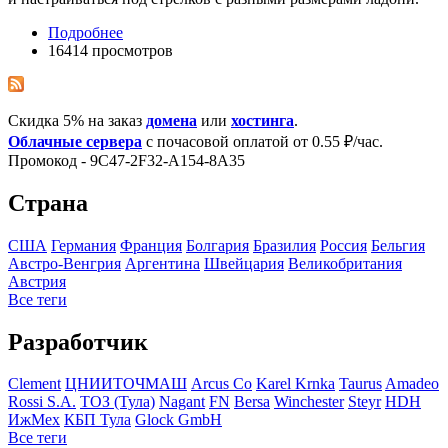
Подробнее
16414 просмотров
Скидка 5% на заказ
домена
или
хостинга
.
Облачные сервера
с почасовой оплатой от 0.55 ₽/час.
Промокод - 9C47-2F32-A154-8A35
Страна
США
Германия
Франция
Болгария
Бразилия
Росcия
Бельгия
Австро-Венгрия
Аргентина
Швейцария
Великобритания
Австрия
Все теги
Разработчик
Clement
ЦНИИТОЧМАШ
Arcus Co
Karel Krnka
Taurus
Amadeo
Rossi S.A.
ТОЗ (Тула)
Nagant
FN
Bersa
Winchester
Steyr
HDH
ИжМех
КБП Тула
Glock GmbH
Все теги