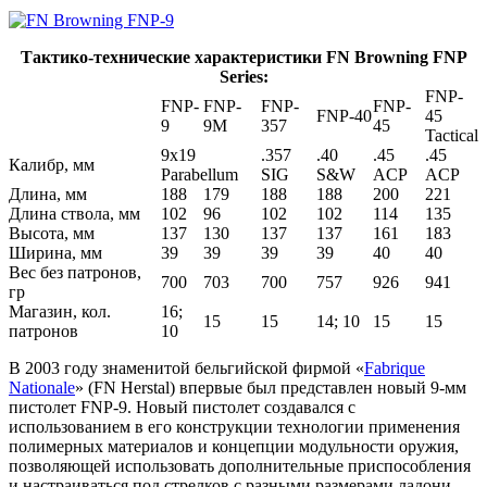
Тактико-технические характеристики FN Browning FNP
Series:
FNP-
FNP-
FNP-
FNP-
FNP-
FNP-40
45
9
9M
357
45
Tactical
9x19
.357
.40
.45
.45
Калибр, мм
Parabellum
SIG
S&W
ACP
ACP
Длина, мм
188
179
188
188
200
221
Длина ствола, мм
102
96
102
102
114
135
Высота, мм
137
130
137
137
161
183
Ширина, мм
39
39
39
39
40
40
Вес без патронов,
700
703
700
757
926
941
гр
Магазин, кол.
16;
15
15
14; 10
15
15
патронов
10
В 2003 году знаменитой бельгийской фирмой «
Fabrique
Nationale
» (FN Herstal) впервые был представлен новый 9-мм
пистолет FNP-9. Новый пистолет создавался с
использованием в его конструкции технологии применения
полимерных материалов и концепции модульности оружия,
позволяющей использовать дополнительные приспособления
и настраиваться под стрелков с разными размерами ладони.