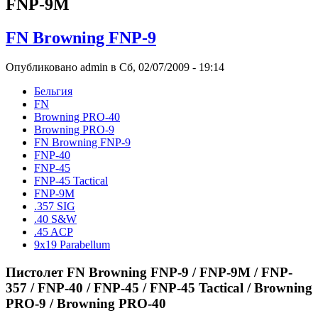
FNP-9M
FN Browning FNP-9
Опубликовано admin в Сб, 02/07/2009 - 19:14
Бельгия
FN
Browning PRO-40
Browning PRO-9
FN Browning FNP-9
FNP-40
FNP-45
FNP-45 Tactical
FNP-9M
.357 SIG
.40 S&W
.45 ACP
9x19 Parabellum
Пистолет FN Browning FNP-9 / FNP-9M / FNP-
357 / FNP-40 / FNP-45 / FNP-45 Tactical / Browning
PRO-9 / Browning PRO-40