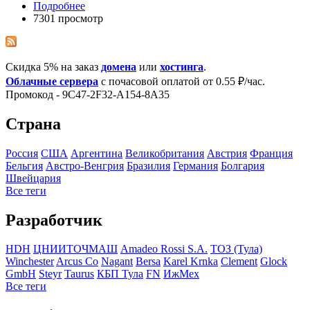
Подробнее
7301 просмотр
Скидка 5% на заказ
домена
или
хостинга
.
Облачные сервера
с почасовой оплатой от 0.55 ₽/час.
Промокод - 9C47-2F32-A154-8A35
Страна
Росcия
США
Аргентина
Великобритания
Австрия
Франция
Бельгия
Австро-Венгрия
Бразилия
Германия
Болгария
Швейцария
Все теги
Разработчик
HDH
ЦНИИТОЧМАШ
Amadeo Rossi S.A.
ТОЗ (Тула)
Winchester
Arcus Co
Nagant
Bersa
Karel Krnka
Clement
Glock
GmbH
Steyr
Taurus
КБП Тула
FN
ИжМех
Все теги