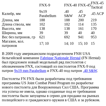
FNX-45
FNX-9
FNX-40
FNX-45
Tactical
9x19
.40
.45
Калибр, мм
.45 ACP
Parabellum
S&W
ACP
Длина, мм
188
188
200
219
Длина ствола, мм
102
102
114
135
Высота, мм
138
138
161
170
Ширина, мм
39
39
40
40
Вес без патронов, гр
621
692
941
953
Магазин, кол.
17; 10
14; 10
15; 10
15
патронов
В 2009 году американским подразделением FNH USA
бельгийской компании
Fabrique Nationale Herstal
(FN Herstal)
был предложен новый модельный ряд пистолетов с
обозначением FNX, состоящий из пистолетов FNX-9 под
патрон
9x19 mm Parabellum
и FNX-40 под патрон
.40 S&W
.
Пистолеты FN FNX были разработаны под требования
программы US Joint Combat Pistol Program по разработке
нового пистолета для Вооруженных Сил США. Программа
эта успеха не имела, однако созданные под ее требования
пистолеты были запущены в серию для продажи на рынках
полицейского и гражданского оружия в США и за рубежом.