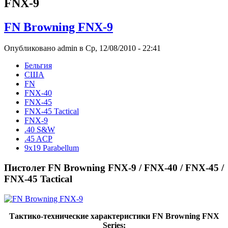
FNX-9
FN Browning FNX-9
Опубликовано admin в Ср, 12/08/2010 - 22:41
Бельгия
США
FN
FNX-40
FNX-45
FNX-45 Tactical
FNX-9
.40 S&W
.45 ACP
9x19 Parabellum
Пистолет FN Browning FNX-9 / FNX-40 / FNX-45 /
FNX-45 Tactical
Тактико-технические характеристики FN Browning FNX
Series: