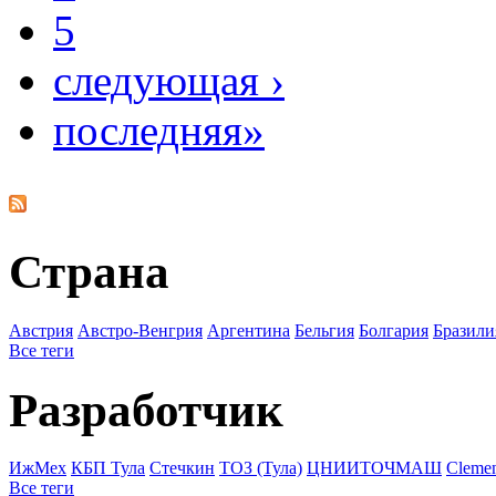
5
следующая ›
последняя»
Страна
Австрия
Австро-Венгрия
Аргентина
Бельгия
Болгария
Бразили
Все теги
Разработчик
ИжМех
КБП Тула
Стечкин
ТОЗ (Тула)
ЦНИИТОЧМАШ
Cleme
Все теги