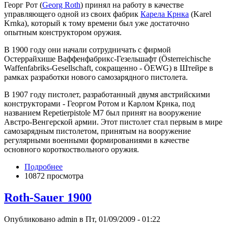
Георг Рот (
Georg Roth
) принял на работу в качестве
управляющего одной из своих фабрик
Карела Крнка
(Karel
Krnka), который к тому времени был уже достаточно
опытным конструктором оружия.
В 1900 году они начали сотрудничать с фирмой
Остеррайхише Ваффенфабрикс-Гезельшафт (Österreichische
Waffenfabriks-Gesellschaft, сокращенно - ÖEWG) в Штейре в
рамках разработки нового самозарядного пистолета.
В 1907 году пистолет, разработанный двумя австрийскими
конструкторами - Георгом Ротом и Карлом Крнка, под
названием Repetierpistole M7 был принят на вооружение
Австро-Венгерской армии. Этот пистолет стал первым в мире
самозарядным пистолетом, принятым на вооружение
регулярными военными формированиями в качестве
основного короткоствольного оружия.
Подробнее
10872 просмотра
Roth-Sauer 1900
Опубликовано admin в Пт, 01/09/2009 - 01:22