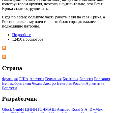
конструктором оружия, поэтому неудивительно, что Рот и
Крнка стали сотрудничать.
Судя по всему, большую часть работы взял на себя Крнка, а
Рот поставлял ему идеи и — что было гораздо важнее –
подходящие патроны.
Подробнее
12450 просмотров
Страна
Франция
США
Австрия
Германия
Бразилия
Бельгия
Болгария
Великобритания
Чехия
Австро-Венгрия
Росcия
Аргентина
Все теги
Разработчик
Glock GmbH
ЦНИИТОЧМАШ
Amadeo Rossi S.A.
ИжМех