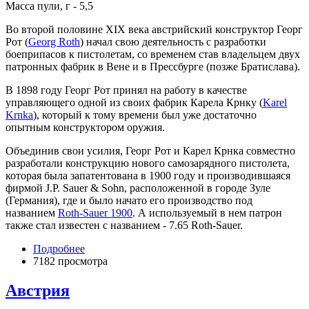
Масса пули, г - 5,5
Во второй половине XIX века австрийский конструктор Георг
Рот (
Georg Roth
) начал свою деятельность с разработки
боеприпасов к пистолетам, со временем став владельцем двух
патронных фабрик в Вене и в Прессбурге (позже Братислава).
В 1898 году Георг Рот принял на работу в качестве
управляющего одной из своих фабрик Карела Крнку (
Karel
Krnka
), который к тому времени был уже достаточно
опытным конструктором оружия.
Объединив свои усилия, Георг Рот и Карел Крнка совместно
разработали конструкцию нового самозарядного пистолета,
которая была запатентована в 1900 году и производившаяся
фирмой J.P. Sauer & Sohn, расположенной в городе Зуле
(Германия), где и было начато его производство под
названием
Roth-Sauer 1900
. А используемый в нем патрон
также стал известен с названием - 7.65 Roth-Sauer.
Подробнее
7182 просмотра
Австрия