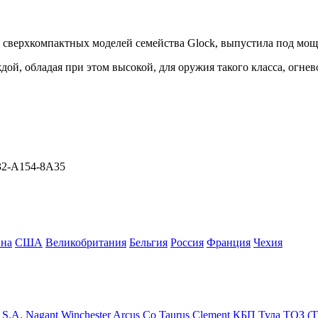
я сверхкомпактных моделей семейства Glock, выпустила под м
ждой, обладая при этом высокой, для оружия такого класса, ог
F32-A154-8A35
ина
США
Великобритания
Бельгия
Росcия
Франция
Чехия
 S.A.
Nagant
Winchester
Arcus Co
Taurus
Clement
КБП Тула
ТОЗ (Т