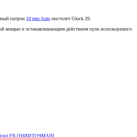
ощный патрон
10 mm Auto
пистолет Glock 29.
невой мощью и останавливающим действием пули используемого
ула)
FN
ЦНИИТОЧМАШ