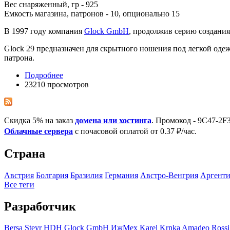
Вес снаряженный, гр - 925
Емкость магазина, патронов - 10, опционально 15
В 1997 году компания
Glock GmbH
, продолжив серию создани
Glock 29 предназначен для скрытного ношения под легкой оде
патрона.
Подробнее
23210 просмотров
Скидка 5% на заказ
домена или хостинга
. Промокод - 9C47-2
Облачные сервера
с почасовой оплатой от 0.37 ₽/час.
Страна
Австрия
Болгария
Бразилия
Германия
Австро-Венгрия
Аргент
Все теги
Разработчик
Bersa
Steyr
HDH
Glock GmbH
ИжМех
Karel Krnka
Amadeo Rossi