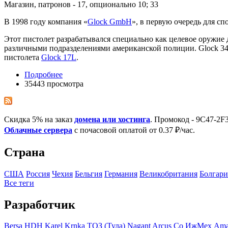
Магазин, патронов - 17, опционально 10; 33
В 1998 году компания «
Glock GmbH
», в первую очередь для с
Этот пистолет разрабатывался специально как целевое оружие 
различными подразделениями американской полиции. Glock 34
пистолета
Glock 17L
.
Подробнее
35443 просмотра
Скидка 5% на заказ
домена или хостинга
. Промокод - 9C47-2
Облачные сервера
с почасовой оплатой от 0.37 ₽/час.
Страна
США
Росcия
Чехия
Бельгия
Германия
Великобритания
Болгари
Все теги
Разработчик
Bersa
HDH
Karel Krnka
ТОЗ (Тула)
Nagant
Arcus Co
ИжМех
Ama