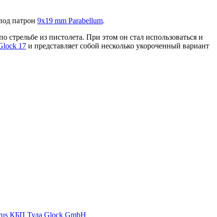
 под патрон
9x19 mm Parabellum
.
 стрельбе из пистолета. При этом он стал использоваться и
Glock 17
и представляет собой несколько укороченный вариант
rus
КБП Тула
Glock GmbH