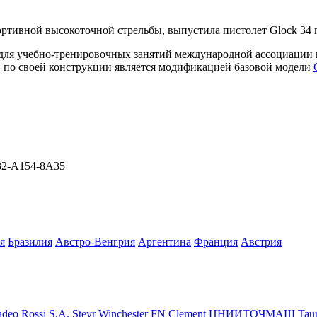
портивной высокоточной стрельбы, выпустила пистолет Glock 34
для учебно-тренировочных занятий международной ассоциации по
 по своей конструкции является модификацией базовой модели
F32-A154-8A35
я
Бразилия
Австро-Венгрия
Аргентина
Франция
Австрия
deo Rossi S.A.
Steyr
Winchester
FN
Clement
ЦНИИТОЧМАШ
Tau