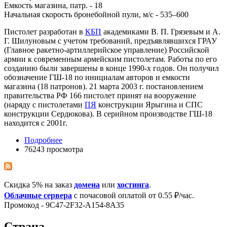
Емкость магазина, патр. - 18
Начальная скорость бронебойной пули, м/с - 535–600
Пистолет разработан в
КБП
академиками В. П. Грязевым и А.
Г. Шилуновым с учетом требований, предъявлявшихся ГРАУ
(Главное ракетно-артиллерийское управление) Российской
армии к современным армейским пистолетам. Работы по его
созданию были завершены в конце 1990-х годов. Он получил
обозначение ГШ-18 по инициалам авторов и емкости
магазина (18 патронов). 21 марта 2003 г. постановлением
правительства РФ 166 пистолет принят на вооружение
(наряду с пистолетами
ПЯ
конструкции Ярыгина и СПС
конструкции Сердюкова). В серийном производстве ГШ-18
находится с 2001г.
Подробнее
76243 просмотра
Скидка 5% на заказ
домена
или
хостинга
.
Облачные сервера
с почасовой оплатой от 0.55 ₽/час.
Промокод - 9C47-2F32-A154-8A35
Страна