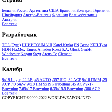
Бельгия
Росcия
Аргентина
США
Бразилия
Болгария
Германия
Швейцария
Австро-Венгрия
Франция
Великобритания
Австрия
Все теги
Разработчик
ТОЗ (Тула)
ЦНИИТОЧМАШ
Karel Krnka
FN
Bersa
КБП Тула
HDH
ИжМех
Taurus
Amadeo Rossi S.A.
Glock GmbH
Winchester
Nagant
Steyr
Arcus Co
Clement
Все теги
Калибр
9x19 Luger
.22 LR
.45 AUTO
.357 SIG
.32 ACP
9x18 ПММ
.25
ACP
.40 S&W
9x18 ПМ
9x19 Parabellum
.45 ACP
9x17
Browning
7.65x17 Browning
6.35x15.5 Browning
.380 ACP
Все теги
COPYRIGHT ©2009-2022 WORLDWEAPON.INFO