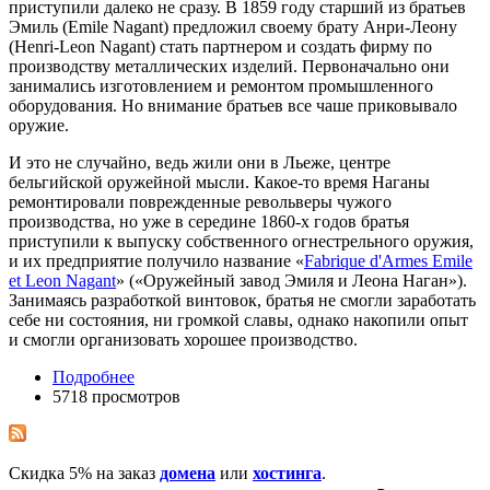
приступили далеко не сразу. В 1859 году старший из братьев
Эмиль (Emile Nagant) предложил своему брату Анри-Леону
(Henri-Leon Nagant) стать партнером и создать фирму по
производству металлических изделий. Первоначально они
занимались изготовлением и ремонтом промышленного
оборудования. Но внимание братьев все чаше приковывало
оружие.
И это не случайно, ведь жили они в Льеже, центре
бельгийской оружейной мысли. Какое-то время Наганы
ремонтировали поврежденные револьверы чужого
производства, но уже в середине 1860-х годов братья
приступили к выпуску собственного огнестрельного оружия,
и их предприятие получило название «
Fabrique d'Armes Emile
et Leon Nagant
» («Оружейный завод Эмиля и Леона Наган»).
Занимаясь разработкой винтовок, братья не смогли заработать
себе ни состояния, ни громкой славы, однако накопили опыт
и смогли организовать хорошее производство.
Подробнее
5718 просмотров
Скидка 5% на заказ
домена
или
хостинга
.