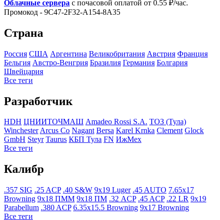
Облачные сервера
с почасовой оплатой от 0.55 ₽/час.
Промокод - 9C47-2F32-A154-8A35
Страна
Росcия
США
Аргентина
Великобритания
Австрия
Франция
Бельгия
Австро-Венгрия
Бразилия
Германия
Болгария
Швейцария
Все теги
Разработчик
HDH
ЦНИИТОЧМАШ
Amadeo Rossi S.A.
ТОЗ (Тула)
Winchester
Arcus Co
Nagant
Bersa
Karel Krnka
Clement
Glock
GmbH
Steyr
Taurus
КБП Тула
FN
ИжМех
Все теги
Калибр
.357 SIG
.25 ACP
.40 S&W
9x19 Luger
.45 AUTO
7.65x17
Browning
9x18 ПММ
9x18 ПМ
.32 ACP
.45 ACP
.22 LR
9x19
Parabellum
.380 ACP
6.35x15.5 Browning
9x17 Browning
Все теги