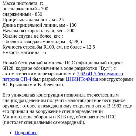
Масса пистолета, г:
не снаряженный - 700
снаряженный - 850
Прицельная дальность, м - 25
Длина прицельной линии, мм - 130
Начальная скорость пули, м/с - 200
Усилие спуска не более, кгс :
с боевого взвода/самовзводом– 3,5/8,5
Кучность стрельбы R100, см, не более – 12,5
Емкость магазина - 6
Новый бесшумный комплекс ПСС (официальный индекс
6П28, кодовое обозначение в ходе разработки "Вул") с
автоматическим перезаряжанием и
7,62х41,5 бесшумного
патрона СП-4
был разработан
ЦНИИТочМаш
конструкторами
Ю. Крыловым и В. Левченко.
Его уникальная конструкция позволила отечественным
спецподразделениям получить малогабаритное бесшумное
оружие, готовое к немедленному открытию огня. В 1983 году
его приняли на вооружение спецподразделений
Министерства обороны и КГБ под обозначением ПСС
(пистолет специальный самозарядный).
Подробнее