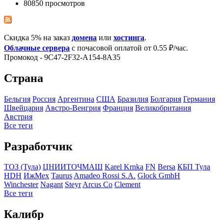
80850 просмотров
Скидка 5% на заказ
домена
или
хостинга
.
Облачные сервера
с почасовой оплатой от 0.55 ₽/час.
Промокод - 9C47-2F32-A154-8A35
Страна
Бельгия
Росcия
Аргентина
США
Бразилия
Болгария
Германия
Швейцария
Австро-Венгрия
Франция
Великобритания
Австрия
Все теги
Разработчик
ТОЗ (Тула)
ЦНИИТОЧМАШ
Karel Krnka
FN
Bersa
КБП Тула
HDH
ИжМех
Taurus
Amadeo Rossi S.A.
Glock GmbH
Winchester
Nagant
Steyr
Arcus Co
Clement
Все теги
Калибр