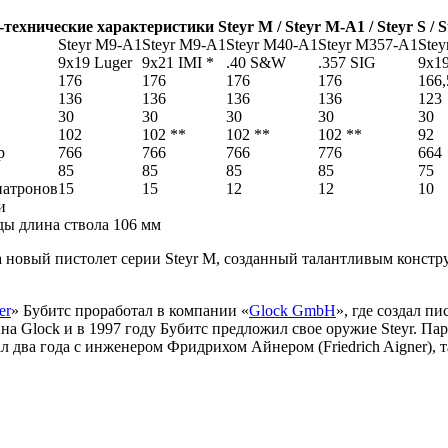
технические характеристики Steyr M / Steyr M-A1 / Steyr S / S
Steyr M9-A1
Steyr M9-A1
Steyr M40-A1
Steyr M357-A1
Stey
9x19 Luger
9x21 IMI *
.40 S&W
.357 SIG
9x19
176
176
176
176
166,
136
136
136
136
123
30
30
30
30
30
102
102 **
102 **
102 **
92
р
766
766
766
776
664
85
85
85
85
75
патронов
15
15
12
12
10
и
ды длина ствола 106 мм
ила новый пистолет серии Steyr M, созданный талантливым конс
er
» Бубитс проработал в компании «
Glock GmbH
», где создал п
а Glock и в 1997 году Бубитс предложил свое оружие Steyr. Пар
 два года с инженером Фридрихом Айнером (Friedrich Aigner), т