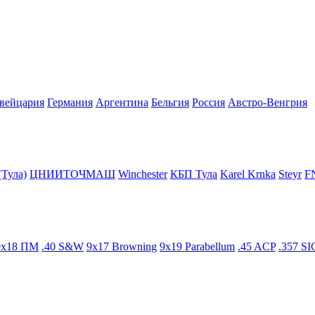
вейцария
Германия
Аргентина
Бельгия
Росcия
Австро-Венгрия
(Тула)
ЦНИИТОЧМАШ
Winchester
КБП Тула
Karel Krnka
Steyr
F
9x18 ПМ
.40 S&W
9x17 Browning
9x19 Parabellum
.45 ACP
.357 SI