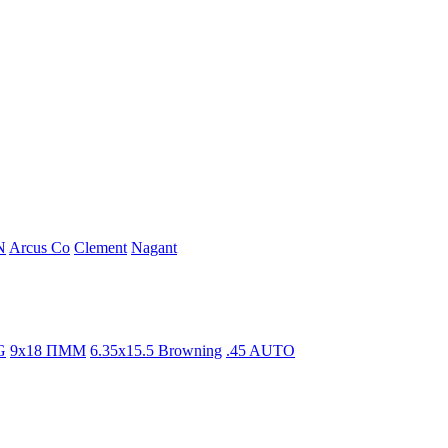
N
Arcus Co
Clement
Nagant
G
9x18 ПММ
6.35x15.5 Browning
.45 AUTO