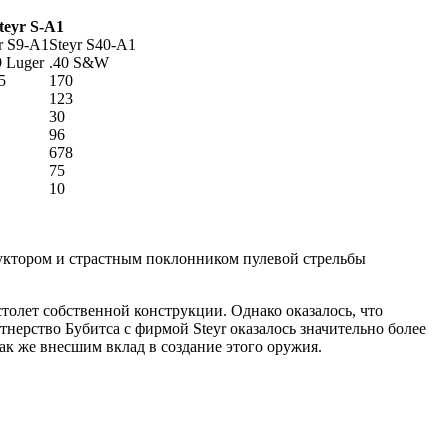
teyr S-A1
r S9-A1
Steyr S40-A1
 Luger
.40 S&W
5
170
123
30
96
678
75
10
труктором и страстным поклонником пулевой стрельбы
истолет собственной конструкции. Однако оказалось, что
тнерство Бубитса с фирмой Steyr оказалось значительно более
ак же внесшим вклад в создание этого оружия.