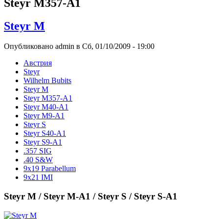
Steyr M357-A1
Steyr M
Опубликовано admin в Сб, 01/10/2009 - 19:00
Австрия
Steyr
Wilhelm Bubits
Steyr M
Steyr M357-A1
Steyr M40-A1
Steyr M9-A1
Steyr S
Steyr S40-A1
Steyr S9-A1
.357 SIG
.40 S&W
9x19 Parabellum
9x21 IMI
Steyr M / Steyr M-A1 / Steyr S / Steyr S-A1