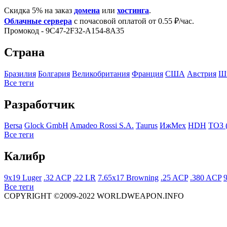
Скидка 5% на заказ
домена
или
хостинга
.
Облачные сервера
с почасовой оплатой от 0.55 ₽/час.
Промокод - 9C47-2F32-A154-8A35
Страна
Бразилия
Болгария
Великобритания
Франция
США
Австрия
Ш
Все теги
Разработчик
Bersa
Glock GmbH
Amadeo Rossi S.A.
Taurus
ИжМех
HDH
ТОЗ 
Все теги
Калибр
9x19 Luger
.32 ACP
.22 LR
7.65x17 Browning
.25 ACP
.380 ACP
Все теги
COPYRIGHT ©2009-2022 WORLDWEAPON.INFO