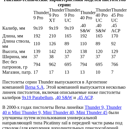
серии:
Thunder
Thunder
Thunder
Thunder
Thunder
Thunder
9 Pro
9 Pro
40 Pro
45 Pro
9 Pro
40 Pro
XT
UC
UC
UC
.40
.40
.45
Калибр, мм
9х19
9x19
9х19
S&W
S&W
ACP
Длина, мм
192
210
165
192
165
170
Длина ствола,
110
126
89
110
89
92
мм
Высота, мм
139
142
120
138
120
129
Ширина, мм
37
38
37
37
37
37
Вес без
794
962
695
794
695
766
патронов, гр
Магазин, патр.
17
17
13
13
10
7
Пистолеты серии Thunder выпускаются в Аргентине
компанией
Bersa S.A
. Этой компанией выпускается несколько
линеек пистолетов, включая описываемые ниже пистолеты
калибров
9х19 Parabellum
,
.40 S&W
и
.45 АСР
.
В 2000-х годах пистолеты Bersa линейки
Thunder 9, Thunder
40 и Mini Thunder 9, Mini Thunder 40, Mini Thunder 45
были
улучшены путем использования универсальной
направляющей типа Picatinny rail в передней части рамы под
стволом (для крепления дополнительных приспособлений,