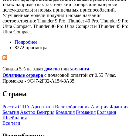
таких например как тактический фонарь или лазерный
целеуказатель) и новых прицельных приспособлений.
Улучшенные модели получили новые названия
соответственно: Thunder 9 Pro, Thunder 40 Pro, Thunder 9 Pro
Ultra Compact, Thunder 40 Pro Ultra Compact и Thunder 45 Pro
Ultra Compact.
Подробнее
8272 просмотра
Скидка 5% на заказ
домена
или
хостинга
.
Облачные сервера
с почасовой оплатой от 0.55 ₽/час.
Промокод - 9C47-2F32-A154-8A35
Страна
Росcия
США
Аргентина
Великобритания
Австрия
Франция
Бельгия
Австро-Венгрия
Бразилия
Германия
Болгария
Швейцария
Все теги
Разработчик