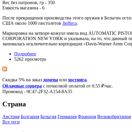
Вес без патронов, гр - 350
Емкость магазина - 6
После прекращения производства этого оружия в Бельгии оста
США около 1000 пистолетов
Jieffeco
.
Маркировка на затворе-кожухе имела вид AUTOMATIC PI
CORPORATION NEW YORK и указывала, на то, что данный пист
занималась исключительно корпорация «Davis-Warner Arms Cor
Подробнее
5262 просмотра
Скидка 5% на заказ
домена
или
хостинга
.
Облачные сервера
с почасовой оплатой от 0.55 ₽/час.
Промокод - 9C47-2F32-A154-8A35
Страна
Австрия
Болгария
Бельгия
Германия
Франция
Великобритания
Все теги