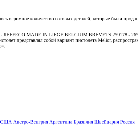
лось огромное количество готовых деталей, которые были прода
STOL JIEFFECO MADE IN LIEGE BELGIUM BREVETS 259178 - 
олет представлял собой вариант пистолета Melior, распростр
p».
США
Австро-Венгрия
Аргентина
Бразилия
Швейцария
Росcия