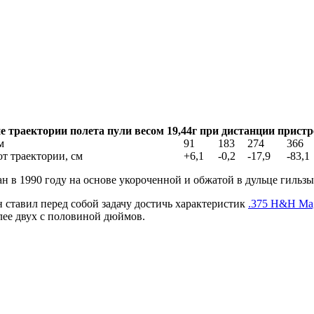
траектории полета пули весом 19,44г при дистанции пристр
м
91
183
274
366
т траектории, см
+6,1
-0,2
-17,9
-83,1
ан в 1990 году на основе укороченной и обжатой в дульце гильз
 ставил перед собой задачу достичь характеристик
.375 Н&Н M
лее двух с половиной дюймов.