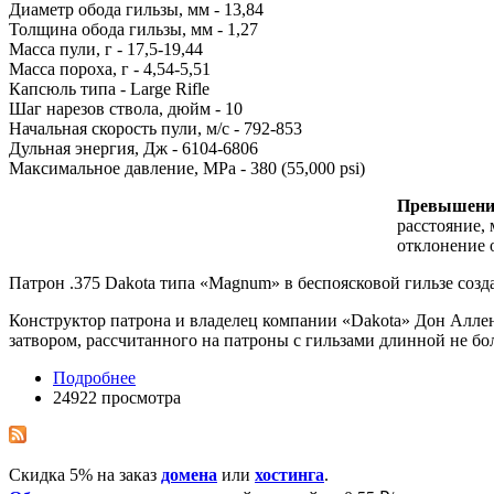
Диаметр обода гильзы, мм - 13,84
Толщина обода гильзы, мм - 1,27
Масса пули, г - 17,5-19,44
Масса пороха, г - 4,54-5,51
Капсюль типа - Large Rifle
Шаг нарезов ствола, дюйм - 10
Начальная скорость пули, м/с - 792-853
Дульная энергия, Дж - 6104-6806
Максимальное давление, MPa - 380 (55,000 psi)
Превышение 
расстояние, 
отклонение о
Патрон .375 Dakota типа «Magnum» в беспоясковой гильзе cозд
Конструктор патрона и владелец компании «Dakota» Дон Аллен
затвором, рассчитанного на патроны с гильзами длинной не бо
Подробнее
24922 просмотра
Скидка 5% на заказ
домена
или
хостинга
.