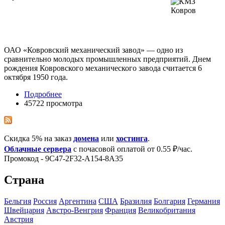
ОАО «Ковровский механический завод» — одно из
сравнительно молодых промышленных предприятий. Днем
рождения Ковровского механического завода считается 6
октября 1950 года.
Подробнее
45722 просмотра
Скидка 5% на заказ
домена
или
хостинга
.
Облачные сервера
с почасовой оплатой от 0.55 ₽/час.
Промокод - 9C47-2F32-A154-8A35
Страна
Бельгия
Росcия
Аргентина
США
Бразилия
Болгария
Германия
Швейцария
Австро-Венгрия
Франция
Великобритания
Австрия