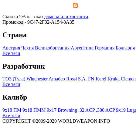
Скидка 5% на заказ
домена или хостинга
.
Промокод - 9C47-2F32-A154-8A35
Страна
Австрия
Чехия
Великобритания
Аргентина
Германия
Болгария
Все теги
Разработчик
ТОЗ (Тула)
Winchester
Amadeo Rossi S.A.
FN
Karel Krnka
Clemen
Все теги
Калибр
9x18 ПМ
9x18 ПММ
9x17 Browning
.32 ACP
.380 ACP
9x19 Lug
Все теги
COPYRIGHT ©2009-2020 WORLDWEAPON.INFO