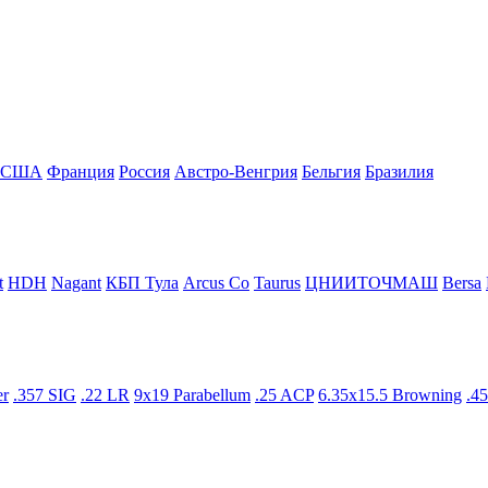
США
Франция
Росcия
Австро-Венгрия
Бельгия
Бразилия
t
HDH
Nagant
КБП Тула
Arcus Co
Taurus
ЦНИИТОЧМАШ
Bersa
er
.357 SIG
.22 LR
9x19 Parabellum
.25 ACP
6.35x15.5 Browning
.4