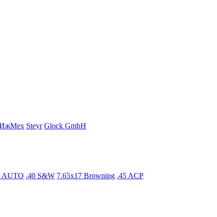
ИжМех
Steyr
Glock GmbH
5 AUTO
.40 S&W
7.65x17 Browning
.45 ACP