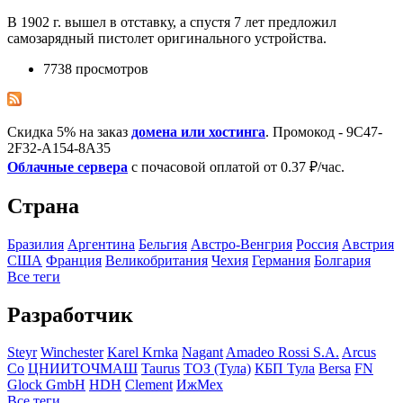
В 1902 г. вышел в отставку, а спустя 7 лет предложил
самозарядный пистолет оригинального устройства.
7738 просмотров
Скидка 5% на заказ
домена или хостинга
. Промокод - 9C47-
2F32-A154-8A35
Облачные сервера
с почасовой оплатой от 0.37 ₽/час.
Страна
Бразилия
Аргентина
Бельгия
Австро-Венгрия
Росcия
Австрия
США
Франция
Великобритания
Чехия
Германия
Болгария
Все теги
Разработчик
Steyr
Winchester
Karel Krnka
Nagant
Amadeo Rossi S.A.
Arcus
Co
ЦНИИТОЧМАШ
Taurus
ТОЗ (Тула)
КБП Тула
Bersa
FN
Glock GmbH
HDH
Clement
ИжМех
Все теги