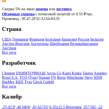
Скидка 5% на заказ
домена
или
хостинга
.
Облачные сервера
с почасовой оплатой от 0.55 ₽/час.
Промокод - 9C47-2F32-A154-8A35
Страна
США
Германия
Франция
Болгария
Бразилия
Росcия
Бельгия
Австро-Венгрия
Аргентина
Швейцария
Великобритания
Австрия
Все теги
Разработчик
Clement
ЦНИИТОЧМАШ
Arcus Co
Karel Krnka
Taurus
Amadeo
Rossi S.A.
ТОЗ (Тула)
Nagant
FN
Bersa
Winchester
Steyr
HDH
ИжМех
КБП Тула
Glock GmbH
Все теги
Калибр
.25 ACP
.40 S&W
.45 AUTO
6.35x15.5 Browning
.357 SIG
.22