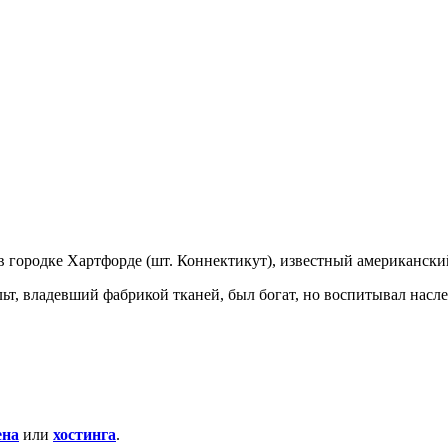
в городке Хартфорде (шт. Коннектикут), известный американски
льт, владевший фабрикой тканей, был богат, но воспитывал насл
ена
или
хостинга
.