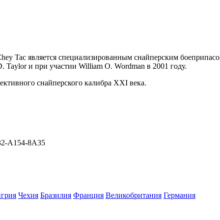
 Chey Tac является специализированным снайперским боеприпасом,
. Taylor и при участии William O. Wordman в 2001 году.
пективного снайперского калибра XXI века.
F32-A154-8A35
нгрия
Чехия
Бразилия
Франция
Великобритания
Германия