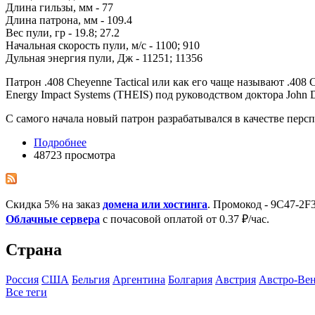
Длина гильзы, мм - 77
Длина патрона, мм - 109.4
Вес пули, гр - 19.8; 27.2
Начальная скорость пули, м/с - 1100; 910
Дульная энергия пули, Дж - 11251; 11356
Патрон .408 Cheyenne Tactical или как его чаще называют .408
Energy Impact Systems (THEIS) под руководством доктора John D
С самого начала новый патрон разрабатывался в качестве перс
Подробнее
48723 просмотра
Скидка 5% на заказ
домена или хостинга
. Промокод - 9C47-2
Облачные сервера
с почасовой оплатой от 0.37 ₽/час.
Страна
Росcия
США
Бельгия
Аргентина
Болгария
Австрия
Австро-Ве
Все теги