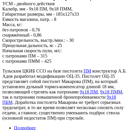
УСМ - двойного действия
Калибр, мм - 9х18 ПМ, 9x18 ПММ,
Габаритные размеры, мм - 185х127х33
Емкость магазина, патр. - 8
Масса, кг:
без патронов - 0,76
снаряжённый - 0,86
Скорострельность, выстр./мин.: - 30
Прицельная дальность, м: - 25
Начальная скорость пули, м/с:
с патронами ПМ – 315
с патронами ПММ – 425
Тульским ЦКИБ ССО на базе пистолета
ПМ
конструктор А.Б.
Адов разработал модификацию ОЦ-35. Пистолет ОЦ-35
представляет собой пистолет Макарова (ПМ), на который
установлен дульный тормоз-компенсатор длиной 18 мм,
позволяющий стрелять как патронами
9x18 ПМ
,
9x18 ПММ
,
так и патронами повышенной бронепробиваемости
9x18
ПБМ
. Доработка пистолета Макарова не требует серьезных
трудозатрат, в то же время позволяет несколько снизить силу
отдачи, а главное, существенно уменьшить подброс ствола
(основной недостаток ПМ) при стрельбе.
Подробнее