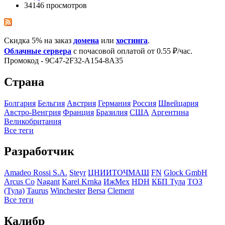
34146 просмотров
Скидка 5% на заказ
домена
или
хостинга
.
Облачные сервера
с почасовой оплатой от 0.55 ₽/час.
Промокод - 9C47-2F32-A154-8A35
Страна
Болгария
Бельгия
Австрия
Германия
Росcия
Швейцария
Австро-Венгрия
Франция
Бразилия
США
Аргентина
Великобритания
Все теги
Разработчик
Amadeo Rossi S.A.
Steyr
ЦНИИТОЧМАШ
FN
Glock GmbH
Arcus Co
Nagant
Karel Krnka
ИжМех
HDH
КБП Тула
ТОЗ
(Тула)
Taurus
Winchester
Bersa
Clement
Все теги
Калибр