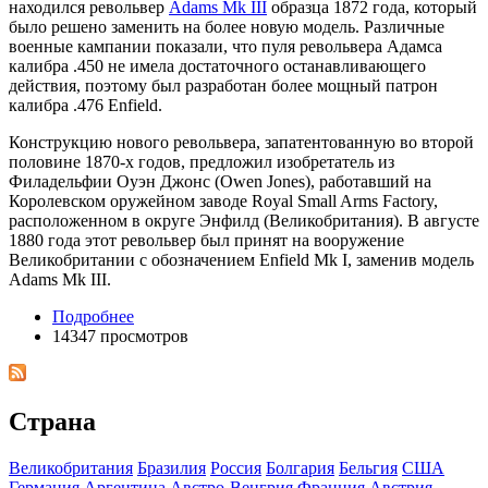
находился револьвер
Adams Mk III
образца 1872 года, который
было решено заменить на более новую модель. Различные
военные кампании показали, что пуля револьвера Адамса
калибра .450 не имела достаточного останавливающего
действия, поэтому был разработан более мощный патрон
калибра .476 Enfield.
Конструкцию нового револьвера, запатентованную во второй
половине 1870-х годов, предложил изобретатель из
Филадельфии Оуэн Джонс (Owen Jones), работавший на
Королевском оружейном заводе Royal Small Arms Factory,
расположенном в округе Энфилд (Великобритания). В августе
1880 года этот револьвер был принят на вооружение
Великобритании с обозначением Enfield Mk I, заменив модель
Adams Mk III.
Подробнее
14347 просмотров
Страна
Великобритания
Бразилия
Росcия
Болгария
Бельгия
США
Германия
Аргентина
Австро-Венгрия
Франция
Австрия