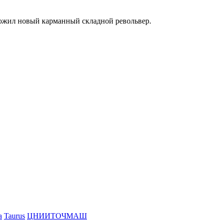
ложил новый карманный складной револьвер.
a
Taurus
ЦНИИТОЧМАШ