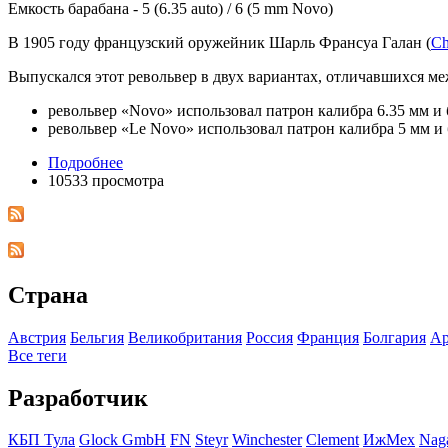
Емкость барабана - 5 (6.35 auto) / 6 (5 mm Novo)
В 1905 году французский оружейник Шарль Франсуа Галан (
Ch
Выпускался этот револьвер в двух вариантах, отличавшихся ме
револьвер «Novo» использовал патрон калибра 6.35 мм и 
револьвер «Le Novo» использовал патрон калибра 5 мм и 
Подробнее
10533 просмотра
Страна
Австрия
Бельгия
Великобритания
Росcия
Франция
Болгария
Ар
Все теги
Разработчик
КБП Тула
Glock GmbH
FN
Steyr
Winchester
Clement
ИжМех
Nag