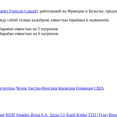
arles Francois Galand
), работавший во Франции и Бельгии, пред
жду собой только калибром, емкостью барабана и названием:
барабан емкостью на 5 патронов.
барабан емкостью на 6 патронов.
гентина
Чехия
Австро-Венгрия
Бразилия
Германия
США
ant
HDH
Amadeo Rossi S.A.
Arcus Co
Karel Krnka
ТОЗ (Тула)
Bers