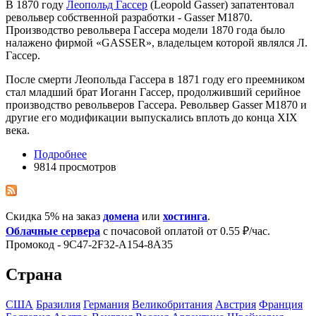
В 1870 году
Леопольд Гассер
(Leopold Gasser) запатентовал
револьвер собственной разработки - Gasser M1870.
Производство револьвера Гассера модели 1870 года было
налажено фирмой «GASSER», владельцем которой являлся Л.
Гассер.
После смерти Леопольда Гассера в 1871 году его преемником
стал младший брат Иоганн Гассер, продолживший серийное
производство револьверов Гассера. Револьвер Gasser M1870 и
другие его модификации выпускались вплоть до конца XIX
века.
Подробнее
9814 просмотров
Скидка 5% на заказ
домена
или
хостинга
.
Облачные сервера
с почасовой оплатой от 0.55 ₽/час.
Промокод - 9C47-2F32-A154-8A35
Страна
США
Бразилия
Германия
Великобритания
Австрия
Франция