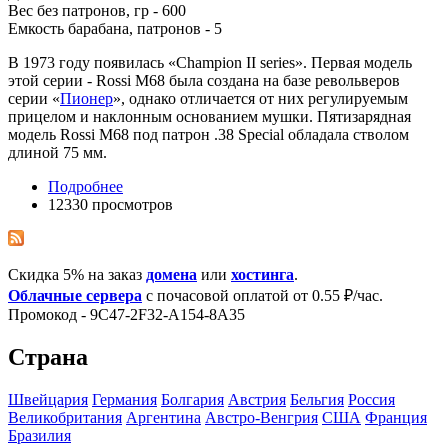
Вес без патронов, гр - 600
Емкость барабана, патронов - 5
В 1973 году появилась «Champion II series». Первая модель
этой серии - Rossi M68 была создана на базе револьверов
серии «
Пионер
», однако отличается от них регулируемым
прицелом и наклонным основанием мушки. Пятизарядная
модель Rossi M68 под патрон .38 Special обладала стволом
длиной 75 мм.
Подробнее
12330 просмотров
Скидка 5% на заказ
домена
или
хостинга
.
Облачные сервера
с почасовой оплатой от 0.55 ₽/час.
Промокод - 9C47-2F32-A154-8A35
Страна
Швейцария
Германия
Болгария
Австрия
Бельгия
Росcия
Великобритания
Аргентина
Австро-Венгрия
США
Франция
Бразилия