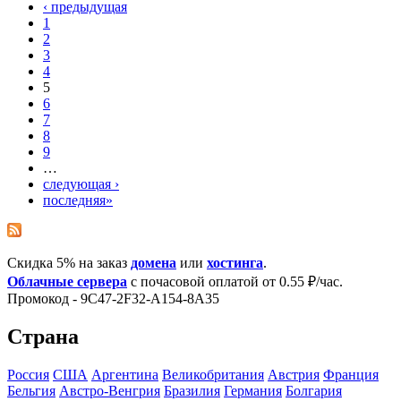
‹ предыдущая
1
2
3
4
5
6
7
8
9
…
следующая ›
последняя»
Скидка 5% на заказ
домена
или
хостинга
.
Облачные сервера
с почасовой оплатой от 0.55 ₽/час.
Промокод - 9C47-2F32-A154-8A35
Страна
Росcия
США
Аргентина
Великобритания
Австрия
Франция
Бельгия
Австро-Венгрия
Бразилия
Германия
Болгария