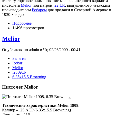
Mercury торговое наименование малокалиберного варианта
пистолета
Melior
под патрон
.22 LR
, выпущенного льежским
производителем
Робаром
для продажи в Северной Америке в
1930-х годах.
Подробнее
11496 просмотров
Melior
Опубликовано admin в Чт, 02/26/2009 - 00:41
Бельгия
Robar
Melior
.25 ACP
6.35x15.5 Browning
Пистолет Melior
Технические характеристики Melior 1908:
Калибр – .25 ACP (6.35x15.5 Browning)
Длина, мм - 116