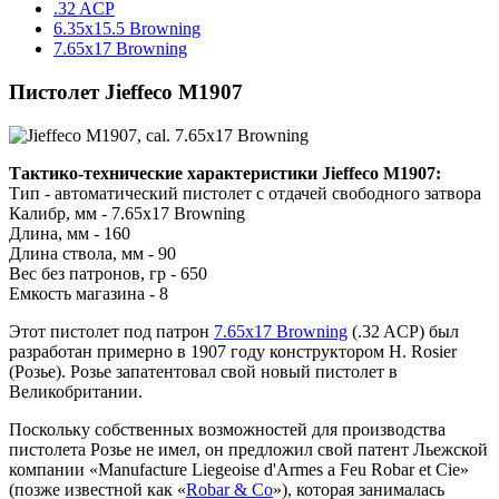
.32 ACP
6.35x15.5 Browning
7.65x17 Browning
Пистолет Jieffeco M1907
Тактико-технические характеристики Jieffeco M1907:
Тип - автоматический пистолет с отдачей свободного затвора
Калибр, мм - 7.65x17 Browning
Длина, мм - 160
Длина ствола, мм - 90
Вес без патронов, гр - 650
Емкость магазина - 8
Этот пистолет под патрон
7.65x17 Browning
(.32 ACP) был
разработан примерно в 1907 году конструктором H. Rosier
(Розье). Розье запатентовал свой новый пистолет в
Великобритании.
Поскольку собственных возможностей для производства
пистолета Розье не имел, он предложил свой патент Льежской
компании «Manufacture Liegeoise d'Armes a Feu Robar et Cie»
(позже известной как «
Robar & Co
»), которая занималась