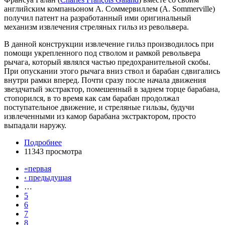
английским компаньоном А. Соммервиллем (A. Sommerville)
получил патент на разработанный ими оригинальный
механизм извлечения стреляных гильз из револьвера.
В данной конструкции извлечение гильз производилось при
помощи укрепленного под стволом и рамкой револьвера
рычага, который являлся частью предохранительной скобы.
При опускании этого рычага вниз ствол и барабан сдвигались
внутри рамки вперед. Почти сразу после начала движения
звездчатый экстрактор, помешенный в заднем торце барабана,
стопорился, в то время как сам барабан продолжал
поступательное движение, и стреляные гильзы, будучи
извлеченными из камор барабана экстрактором, просто
выпадали наружу.
Подробнее
11343 просмотра
«первая
‹ предыдущая
…
5
6
7
8