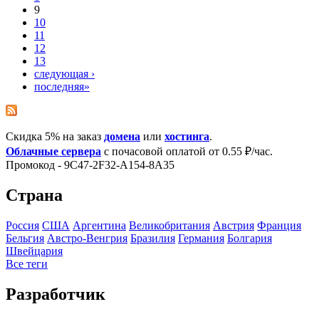
9
10
11
12
13
следующая ›
последняя»
Скидка 5% на заказ
домена
или
хостинга
.
Облачные сервера
с почасовой оплатой от 0.55 ₽/час.
Промокод - 9C47-2F32-A154-8A35
Страна
Росcия
США
Аргентина
Великобритания
Австрия
Франция
Бельгия
Австро-Венгрия
Бразилия
Германия
Болгария
Швейцария
Все теги
Разработчик