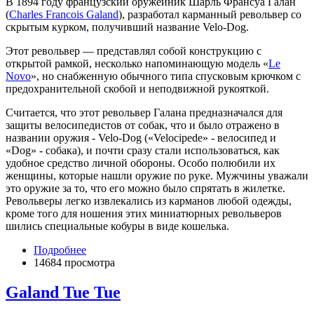
В 1894 году французский оружейник Шарль Франсуа Галан
(
Charles Francois Galand
), разработал карманный револьвер со
скрытым курком, получивший название Velo-Dog.
Этот револьвер — представлял собой конструкцию с
открытой рамкой, несколько напоминающую модель «
Le
Novo
», но снабженную обычного типа спусковым крючком с
предохранительной скобой и неподвижной рукояткой.
Считается, что этот револьвер Галана предназначался для
защиты велосипедистов от собак, что и было отражено в
названии оружия - Velo-Dog («Velocipede» - велосипед и
«Dog» - собака), и почти сразу стали использоваться, как
удобное средство личной обороны. Особо полюбили их
женщины, которые нашли оружие по руке. Мужчины уважали
это оружие за то, что его можно было спрятать в жилетке.
Револьверы легко извлекались из карманов любой одежды,
кроме того для ношения этих миниатюрных револьверов
шились специальные кобуры в виде кошелька.
Подробнее
14684 просмотра
Galand Tue Tue