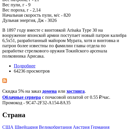
Вес пули, г - 9
Вес пороха, г - 2,14
Начальная скорость пули, м/с - 820
Дульная энергия, Дж - 3026
В 1897 году вместе с винтовкой Arisaka Type 30 на
вооружение японской армии поступает новый патрон калибра
6,5х51, разработанный майором Мурата, хотя и винтовка и
патрон более известны по фамилии главы отдела по
разработке стрелкового оружия Токийского арсенала
полковника Арисака.
Подробнее
64236 просмотров
Скидка 5% на заказ
домена
или
хостинга
.
Облачные сервера
с почасовой оплатой от 0.55 ₽/час.
Промокод - 9C47-2F32-A154-8A35
Страна
США
Швейцария
Великобритания
Австрия
Германия