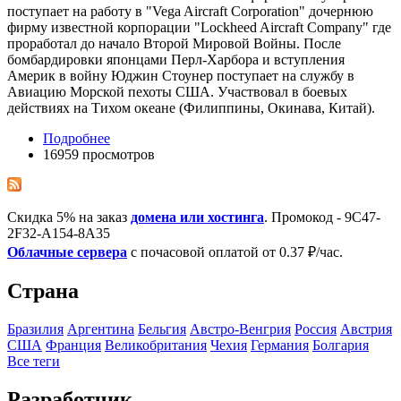
поступает на работу в "Vega Aircraft Corporation" дочернюю
фирму известной корпорации "Lockheed Aircraft Company" где
проработал до начало Второй Мировой Войны. После
бомбардировки японцами Перл-Харбора и вступления
Америк в войну Юджин Стоунер поступает на службу в
Авиацию Морской пехоты США. Участвовал в боевых
действиях на Тихом океане (Филиппины, Окинава, Китай).
Подробнее
16959 просмотров
Скидка 5% на заказ
домена или хостинга
. Промокод - 9C47-
2F32-A154-8A35
Облачные сервера
с почасовой оплатой от 0.37 ₽/час.
Страна
Бразилия
Аргентина
Бельгия
Австро-Венгрия
Росcия
Австрия
США
Франция
Великобритания
Чехия
Германия
Болгария
Все теги
Разработчик