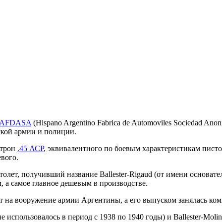
AFDASA
(Hispano Argentino Fabrica de Automoviles Sociedad Anon
ской армии и полиции.
атрон
.45 АСР
, эквивалентного по боевым характеристикам писто
вого.
ет, получивший название Ballester-Rigaud (от имени основателя
, а самое главное дешевым в производстве.
инят на вооружение армии Аргентины, а его выпуском занялась 
ие использовалось в период с 1938 по 1940 годы) и Ballester-Mo