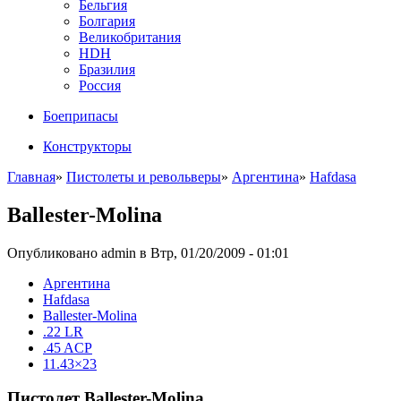
Бельгия
Болгария
Великобритания
HDH
Бразилия
Россия
Боеприпасы
Конструкторы
Главная
»
Пистолеты и револьверы
»
Аргентина
»
Hafdasa
Ballester-Molina
Опубликовано admin в Втр, 01/20/2009 - 01:01
Аргентина
Hafdasa
Ballester-Molina
.22 LR
.45 ACP
11.43×23
Пистолет Ballester-Molina