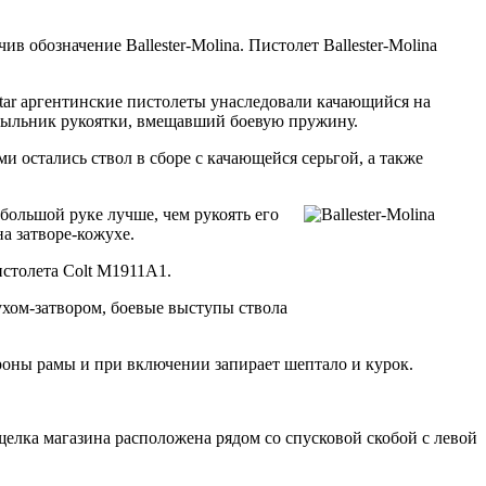
 обозначение Ballester-Molina. Пистолет Ballester-Molina
Star аргентинские пистолеты унаследовали качающийся на
затыльник рукоятки, вмещавший боевую пружину.
 остались ствол в сборе с качающейся серьгой, а также
большой руке лучше, чем рукоять его
а затворе-кожухе.
пистолета Colt M1911A1.
ухом-затвором, боевые выступы ствола
роны рамы и при включении запирает шептало и курок.
елка магазина расположена рядом со спусковой скобой с левой