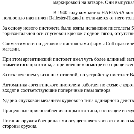
маркировкой на затворе. Они выпуск
В 1940 году компанию HAFDASA возглави
полностью идентичен Ballester-Rigaud и отличается от него тол
За основу нового пистолета были взяты испанские пистолеты S
горизонтальной оси спусковой крючок с одной тягой, отсутст
Совместимости по деталям с пистолетами фирмы Colt практиче
магазин.
При этом аргентинский пистолет имел чуть более длинный затв
знаменитого прототипа, а при внешнем осмотре его проще всег
За исключением указанных отличий, по устройству пистолет Ball
Автоматика аргентинского пистолета работает по схеме с коро
входят в соответствующие поперечные пазы затвора.
Ударно-спусковой механизм куркового типа одинарного действ
Прицельные приспособления открытого типа, состоящие из муш
Питание оружия боеприпасами осуществляется из отъемного ма
стороны оружия.