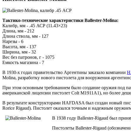
Тактико-технические характеристики Ballester-Molina:
Калибр, мм - .45 АСР (11.43×23)
Длина, мм - 212
Длина ствола, мм - 127
Нарезы - 6
Высота, мм - 137
Ширина, мм - 32
Вес без патронов, г - 1075
Емкость магазина - 7
В 1930-х годах правительство Аргентины заказало компании
H
Molina, разработку нового пистолета для вооружения аргентин
При этом основным требованием было создание оружия под п
американской лицензии пистолет Colt M1911A1), но более деше
В результате конструкторами HAFDASA был создан новый пистол
Rorice Rigaud). Пистолет оказался точным и надежным оружием
В 1938 году Ballester-Rigaud был пр
Пистолеты Ballester-Rigaud (обозначен