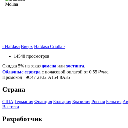
‹ Hafdasa
Вверх
Hafdasa Criolla ›
14548 просмотров
Скидка 5% на заказ
домена
или
хостинга
.
Облачные сервера
с почасовой оплатой от 0.55 ₽/час.
Промокод - 9C47-2F32-A154-8A35
Страна
США
Германия
Франция
Болгария
Бразилия
Росcия
Бельгия
Ав
Все теги
Разработчик