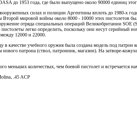
DASA до 1953 года, где было выпущено около 90000 единиц этог
 вооруженных силах и полиции Аргентины вплоть до 1980-х год
ы Второй мировой войны около 8000 - 10000 этих пистолетов 
оружение отряда специальных операций Великобритании SOE (Spec
пистолеты легко определить, поскольку они несут серийный но
между 12000 и 22000.
году в качестве учебного оружия была создана модель под патрон
нового патрона (ствол, патронник, магазин). На затворе-кожухе
ного меньших количествах, чем боевой пистолет и встречается на