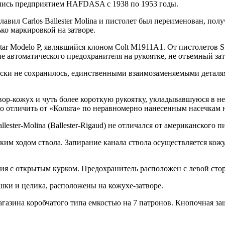
ались предприятием HAFDASA с 1938 по 1953 годы.
л Carlos Ballester Molina и пистолет был переименован, получив
ько маркировкой на затворе.
tar Modelo P, являвшийся клоном Colt M1911A1. От пистолетов 
вие автоматического предохранителя на рукоятке, не отъемный 
ски не сохранилось, единственными взаимозаменяемыми деталями
ор-кожух и чуть более короткую рукоятку, укладывавшуюся в не
о отличить от «Кольта» по неравномерно нанесенным насечкам н
ester-Molina (Ballester-Rigaud) не отличался от американского 
тким ходом ствола. Запирание канала ствола осуществляется кож
ия с открытым курком. Предохранитель расположен с левой сто
ки и целика, расположены на кожухе-затворе.
газина коробчатого типа емкостью на 7 патронов. Кнопочная защ