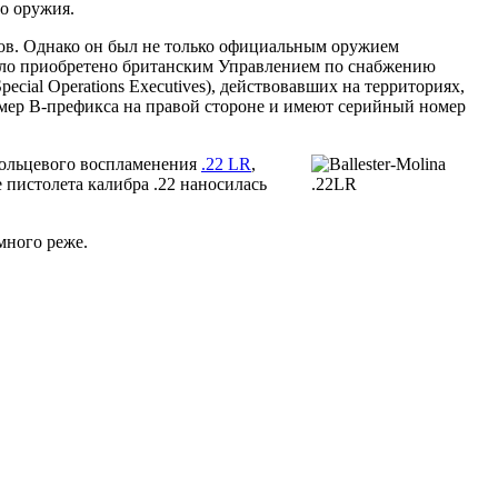
о оружия.
ов. Однако он был не только официальным оружием
было приобретено британским Управлением по снабжению
ial Operations Executives), действовавших на территориях,
мер B-префикса на правой стороне и имеют серийный номер
 кольцевого воспламенения
.22 LR
,
 пистолета калибра .22 наносилась
много реже.