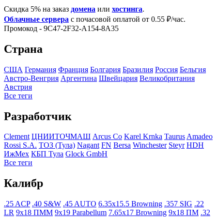
Скидка 5% на заказ
домена
или
хостинга
.
Облачные сервера
с почасовой оплатой от 0.55 ₽/час.
Промокод - 9C47-2F32-A154-8A35
Страна
США
Германия
Франция
Болгария
Бразилия
Росcия
Бельгия
Австро-Венгрия
Аргентина
Швейцария
Великобритания
Австрия
Все теги
Разработчик
Clement
ЦНИИТОЧМАШ
Arcus Co
Karel Krnka
Taurus
Amadeo
Rossi S.A.
ТОЗ (Тула)
Nagant
FN
Bersa
Winchester
Steyr
HDH
ИжМех
КБП Тула
Glock GmbH
Все теги
Калибр
.25 ACP
.40 S&W
.45 AUTO
6.35x15.5 Browning
.357 SIG
.22
LR
9x18 ПММ
9x19 Parabellum
7.65x17 Browning
9x18 ПМ
.32