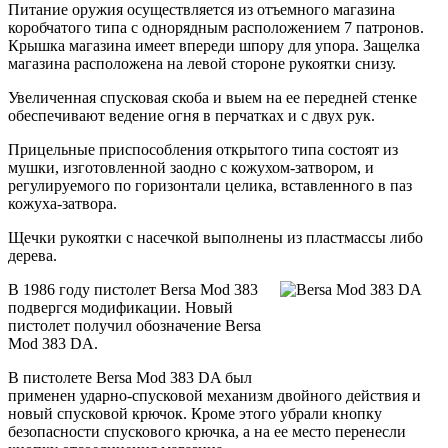
Питание оружия осуществляется из отъемного магазина
коробчатого типа с однорядным расположением 7 патронов.
Крышка магазина имеет впереди шпору для упора. Защелка
магазина расположена на левой стороне рукоятки снизу.
Увеличенная спусковая скоба и выем на ее передней стенке
обеспечивают ведение огня в перчатках и с двух рук.
Прицельные приспособления открытого типа состоят из
мушки, изготовленной заодно с кожухом-затвором, и
регулируемого по горизонтали целика, вставленного в паз
кожуха-затвора.
Щечки рукоятки с насечкой выполнены из пластмассы либо
дерева.
В 1986 году пистолет Bersa Mod 383
подвергся модификации. Новый
пистолет получил обозначение Bersa
Mod 383 DA.
В пистолете Bersa Mod 383 DA был
применен ударно-спусковой механизм двойного действия и
новый спусковой крючок. Кроме этого убрали кнопку
безопасности спускового крючка, а на ее место перенесли