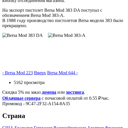
кнопку отсоединения магазина.
На экспорт пистолет Bersa Mod 383 DA поступал с
обозначением Bersa Mod 383-A.
В 1988 году производство пистолетов Bersa модели 383 было
прекращено.
‹ Bersa Mod 223
Вверх
Bersa Mod 644 ›
5162 просмотра
Скидка 5% на заказ
домена
или
хостинга
.
Облачные сервера
с почасовой оплатой от 0.55 ₽/час.
Промокод - 9C47-2F32-A154-8A35
Страна
США
Бразилия
Германия
Великобритания
Австрия
Франция