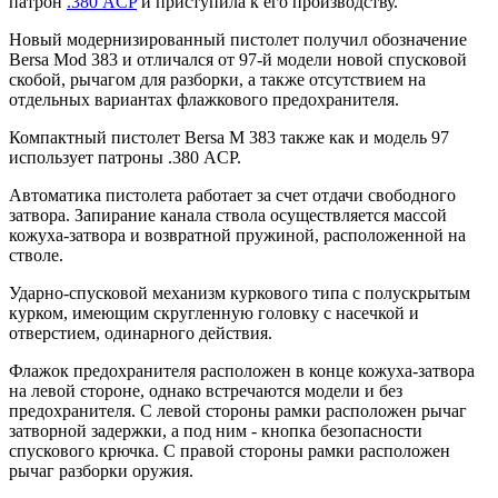
патрон
.380 ACP
и приступила к его производству.
Новый модернизированный пистолет получил обозначение
Bersa Mod 383 и отличался от 97-й модели новой спусковой
скобой, рычагом для разборки, а также отсутствием на
отдельных вариантах флажкового предохранителя.
Компактный пистолет Bersa M 383 также как и модель 97
использует патроны .380 ACP.
Автоматика пистолета работает за счет отдачи свободного
затвора. Запирание канала ствола осуществляется массой
кожуха-затвора и возвратной пружиной, расположенной на
стволе.
Ударно-спусковой механизм куркового типа с полускрытым
курком, имеющим скругленную головку с насечкой и
отверстием, одинарного действия.
Флажок предохранителя расположен в конце кожуха-затвора
на левой стороне, однако встречаются модели и без
предохранителя. С левой стороны рамки расположен рычаг
затворной задержки, а под ним - кнопка безопасности
спускового крючка. С правой стороны рамки расположен
рычаг разборки оружия.