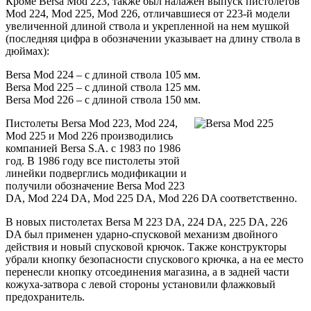
Кроме Bersa Mod 223, также был налажен выпуск пистолетов
Mod 224, Mod 225, Mod 226, отличавшиеся от 223-й модели
увеличенной длиной ствола и укрепленной на нем мушкой
(последняя цифра в обозначении указывает на длину ствола в
дюймах):
Bersa Mod 224 – с длиной ствола 105 мм.
Bersa Mod 225 – с длиной ствола 125 мм.
Bersa Mod 226 – с длиной ствола 150 мм.
Пистолеты Bersa Mod 223, Mod 224,
Mod 225 и Mod 226 производились
компанией Bersa S.A. с 1983 по 1986
год. В 1986 году все пистолеты этой
линейки подверглись модификации и
получили обозначение Bersa Mod 223
DA, Mod 224 DA, Mod 225 DA, Mod 226 DA соответственно.
В новых пистолетах Bersa M 223 DA, 224 DA, 225 DA, 226
DA был применен ударно-спусковой механизм двойного
действия и новый спусковой крючок. Также конструкторы
убрали кнопку безопасности спускового крючка, а на ее место
перенесли кнопку отсоединения магазина, а в задней части
кожуха-затвора с левой стороны установили флажковый
предохранитель.