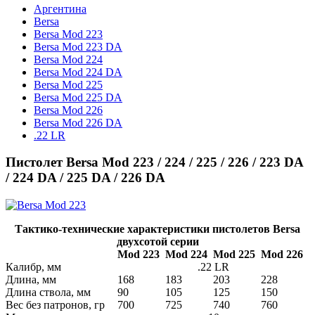
Аргентина
Bersa
Bersa Mod 223
Bersa Mod 223 DA
Bersa Mod 224
Bersa Mod 224 DA
Bersa Mod 225
Bersa Mod 225 DA
Bersa Mod 226
Bersa Mod 226 DA
.22 LR
Пистолет Bersa Mod 223 / 224 / 225 / 226 / 223 DA
/ 224 DA / 225 DA / 226 DA
Тактико-технические характеристики пистолетов Bersa
двухсотой серии
Mod 223
Mod 224
Mod 225
Mod 226
Калибр, мм
.22 LR
Длина, мм
168
183
203
228
Длина ствола, мм
90
105
125
150
Вес без патронов, гр
700
725
740
760