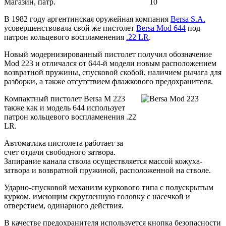
Магазин, патр.
10
В 1982 году аргентинская оружейная компания
Bersa S.A.
усовершенствовала свой же пистолет
Bersa Mod 644
под
патрон кольцевого воспламенения
.22 LR
.
Новый модернизированный пистолет получил обозначение
Mod 223 и отличался от 644-й модели новым расположением
возвратной пружины, спусковой скобой, наличием рычага для
разборки, а также отсутствием флажкового предохранителя.
Компактный пистолет Bersa M 223
также как и модель 644 использует
патрон кольцевого воспламенения .22
LR.
Автоматика пистолета работает за
счет отдачи свободного затвора.
Запирание канала ствола осуществляется массой кожуха-
затвора и возвратной пружиной, расположенной на стволе.
Ударно-спусковой механизм куркового типа с полускрытым
курком, имеющим скругленную головку с насечкой и
отверстием, одинарного действия.
В качестве предохранителя используется кнопка безопасности