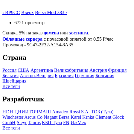
‹ BP9CC
Вверх
Bersa Mod 383 ›
6721 просмотр
Скидка 5% на заказ
домена
или
хостинга
.
Облачные сервера
с почасовой оплатой от 0.55 ₽/час.
Промокод - 9C47-2F32-A154-8A35
Страна
Росcия
США
Аргентина
Великобритания
Австрия
Франция
Бельгия
Австро-Венгрия
Бразилия
Германия
Болгария
Швейцария
Все теги
Разработчик
HDH
ЦНИИТОЧМАШ
Amadeo Rossi S.A.
ТОЗ (Тула)
Winchester
Arcus Co
Nagant
Bersa
Karel Krnka
Clement
Glock
GmbH
Steyr
Taurus
КБП Тула
FN
ИжМех
Все теги