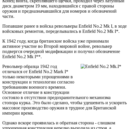
Конец винта, скреплявшего щечки, проходил через латунный
диск диаметром 19 мм, находившийся с правой стороны
оружия и предназначавшийся для номеров и обозначений
части.
Попавшие ранее в войска револьверы Enfield No.2 Mk I, в ходе
войсковых ремонтов, переделывались в Enfield No.2 Mk I*.
К 1942 году, когда британские войска уже принимали
активное участие во Второй мировой войне, револьвер
подвергся очередной модификации и получил обозначение
Enfield No.2 Mk I**.
Револьвер образца 1942 год
отличался от Enfield No.2 Mark I*
только некоторыми упрощениями в
конструкции и технологии согласно
требованиям военного времени.
Основное отличие в конструкции
состояло в отсутствии предохранительного механизма
стопора курка. Это было сделано, чтобы удешевить и ускорить
массовое производство оружия в трудное для Британской
империи время.
Однако вскоре проявилась и обратная сторона - слишком
упрощенная конструкция нередко выходила из строя, а