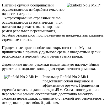
Питание оружия боеприпасами
осуществлялось из барабана емкостью
на шесть патронов.
Экстрактирование стреляных гильз
осуществлялось автоматически - при
нажатии на рычаг замка запирания
рамки револьвер переламывался,
барабан открывался, подпружиненная звездочка выталкивала
стреляные гильзы.
Прицельные приспособления открытого типа. Мушка
привинчена в прилив у дульного среза, а квадратный целик
расположен в верхней части рычага замка рамки.
Деревянные щечки рукоятки имели мелкую насечку. Внизу
рукоятки находилось кольцо для страховочного ремешка.
Револьвер Enfield No.2 Mk I
представлял собой надежное и
эффективное оружие. Прицельная
стрельба велась на дальность до 45 м. Схема конструкции с
переломной рамкой обеспечивала достаточно высокую
скорость перезарядки, сравнимую с таковой для револьверов с
откидывающимся вбок барабаном.