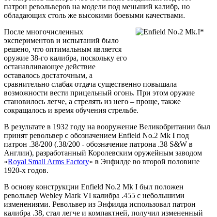
патрон револьверов на модели под меньший калибр, но
обладающих столь же высокими боевыми качествами.
После многочисленных
экспериментов и испытаний было
решено, что оптимальным является
оружие 38-го калибра, поскольку его
останавливающее действие
оставалось достаточным, а
сравнительно слабая отдача существенно повышала
возможности вести прицельный огонь. При этом оружие
становилось легче, а стрелять из него – проще, также
сокращалось и время обучения стрельбе.
В результате в 1932 году на вооружение Великобритании был
принят револьвер с обозначением Enfield No.2 Mk I под
патрон .38/200 (.38/200 - обозначение патрона .38 S&W в
Англии), разработанный Королевским оружейным заводом
«
Royal Small Arms Factory
» в Энфилде во второй половине
1920-х годов.
В основу конструкции Enfield No.2 Mk I был положен
револьвер Webley Mark VI калибра .455 с небольшими
изменениями. Револьвер из Энфилда использовал патрон
калибра .38, стал легче и компактней, получил измененный