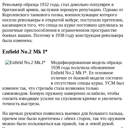
Револьвер образца 1932 года, стал довольно популярен в
британской армии, заслужив хорошую репутацию. Однако от
Королевского танкового полка, военнослужащие которого
носили револьверы в открытой кобуре, поступали претензии,
касающиеся того, что спица на курке постоянно цеплялась за
различные приспособления в ограниченном пространстве
боевых машин. Поэтому в 1938 году конструкция револьвера
была изменена.
Enfield No.2 Mk I*
Модифицированная модель образца
1938 года получила обозначение
Enfield No.2 Mk I*. Ее основное
отличие от базовой модели состояло
в отсутствии спицы курка. УСМ был
изменен так, что стрельба стала возможна только
самовзводом. Боевую пружину намеренно ослабили, чтобы
снизить взводящее усилие на спусковом крючке и увеличить
точность выстрела.
На щечках рукоятки появились выемки для большого пальца,
причем они были идентичны с обеих сторон, так что оружием
можно было пользоваться как правой, так и левой рукой.