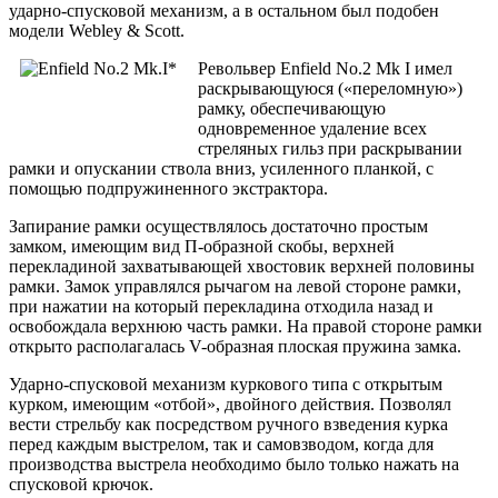
ударно-спусковой механизм, а в остальном был подобен
модели Webley & Scott.
Револьвер Enfield No.2 Mk I имел
раскрывающуюся («переломную»)
рамку, обеспечивающую
одновременное удаление всех
стреляных гильз при раскрывании
рамки и опускании ствола вниз, усиленного планкой, с
помощью подпружиненного экстрактора.
Запирание рамки осуществлялось достаточно простым
замком, имеющим вид П-образной скобы, верхней
перекладиной захватывающей хвостовик верхней половины
рамки. Замок управлялся рычагом на левой стороне рамки,
при нажатии на который перекладина отходила назад и
освобождала верхнюю часть рамки. На правой стороне рамки
открыто располагалась V-образная плоская пружина замка.
Ударно-спусковой механизм куркового типа с открытым
курком, имеющим «отбой», двойного действия. Позволял
вести стрельбу как посредством ручного взведения курка
перед каждым выстрелом, так и самовзводом, когда для
производства выстрела необходимо было только нажать на
спусковой крючок.