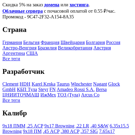
Скидка 5% на заказ
домена
или
хостинга
.
Облачные сервера
с почасовой оплатой от 0.55 ₽/час.
Промокод - 9C47-2F32-A154-8A35
Страна
Германия
Бельгия
Франция
Швейцария
Болгария
Росcия
Австро-Венгрия
Бразилия
Великобритания
Австрия
Аргентина
США
Все теги
Разработчик
Clement
HDH
Karel Krnka
Taurus
Winchester
Nagant
Glock
GmbH
КБП Тула
Steyr
FN
Amadeo Rossi S.A.
Bersa
ЦНИИТОЧМАШ
ИжМех
ТОЗ (Тула)
Arcus Co
Все теги
Калибр
9x18 ПММ
.25 ACP
9x17 Browning
.22 LR
.40 S&W
6.35x15.5
Browning
9x18 ПМ
.45 ACP
.380 ACP
.357 SIG
7.65x17