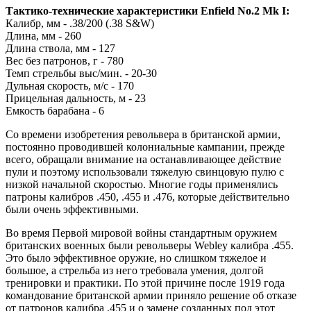
Тактико-технические характеристики Enfield No.2 Mk I:
Калибр, мм - .38/200 (.38 S&W)
Длина, мм - 260
Длина ствола, мм - 127
Вес без патронов, г - 780
Темп стрельбы выс/мин. - 20-30
Дульная скорость, м/с - 170
Прицельная дальность, м - 23
Емкость барабана - 6
Со времени изобретения револьвера в британской армии,
постоянно проводившей колониальные кампании, прежде
всего, обращали внимание на останавливающее действие
пули и поэтому использовали тяжелую свинцовую пулю с
низкой начальной скоростью. Многие годы применялись
патроны калибров .450, .455 и .476, которые действительно
были очень эффективными.
Во время Первой мировой войны стандартным оружием
британских военных были револьверы Webley калибра .455.
Это было эффективное оружие, но слишком тяжелое и
большое, а стрельба из него требовала умения, долгой
тренировки и практики. По этой причине после 1919 года
командование британской армии приняло решение об отказе
от патронов калибра .455 и о замене созданных под этот