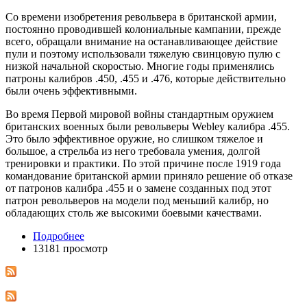
Со времени изобретения револьвера в британской армии,
постоянно проводившей колониальные кампании, прежде
всего, обращали внимание на останавливающее действие
пули и поэтому использовали тяжелую свинцовую пулю с
низкой начальной скоростью. Многие годы применялись
патроны калибров .450, .455 и .476, которые действительно
были очень эффективными.
Во время Первой мировой войны стандартным оружием
британских военных были револьверы Webley калибра .455.
Это было эффективное оружие, но слишком тяжелое и
большое, а стрельба из него требовала умения, долгой
тренировки и практики. По этой причине после 1919 года
командование британской армии приняло решение об отказе
от патронов калибра .455 и о замене созданных под этот
патрон револьверов на модели под меньший калибр, но
обладающих столь же высокими боевыми качествами.
Подробнее
13181 просмотр