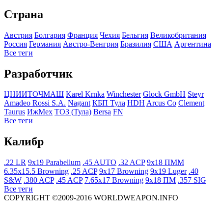
Страна
Австрия
Болгария
Франция
Чехия
Бельгия
Великобритания
Росcия
Германия
Австро-Венгрия
Бразилия
США
Аргентина
Все теги
Разработчик
ЦНИИТОЧМАШ
Karel Krnka
Winchester
Glock GmbH
Steyr
Amadeo Rossi S.A.
Nagant
КБП Тула
HDH
Arcus Co
Clement
Taurus
ИжМех
ТОЗ (Тула)
Bersa
FN
Все теги
Калибр
.22 LR
9x19 Parabellum
.45 AUTO
.32 ACP
9x18 ПММ
6.35x15.5 Browning
.25 ACP
9x17 Browning
9x19 Luger
.40
S&W
.380 ACP
.45 ACP
7.65x17 Browning
9x18 ПМ
.357 SIG
Все теги
COPYRIGHT ©2009-2016 WORLDWEAPON.INFO