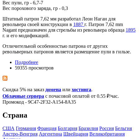
Вес пули, гр - 6,7-7
Вес порохового заряда, гр - 0,3
Штатный патрон 7,62 мм разработал Леон Наган для
револьвера своей конструкции в
1887
г. Патрон 7,62 mm
Nagant предназначен для стрельбы из револьвера образца
1895
г. и его модификаций.
Отличительной особенностью патрона от других
револьверных патронов является размещение пули в гильзе.
Подробнее
59355 просмотров
Скидка 5% на заказ
домена
или
хостинга
.
Облачные сервера
с почасовой оплатой от 0.55 ₽/час.
Промокод - 9C47-2F32-A154-8A35
Страна
США
Германия
Франция
Болгария
Бразилия
Росcия
Бельгия
Австро-Венгрия
Аргентина
Швейцария
Великобритания