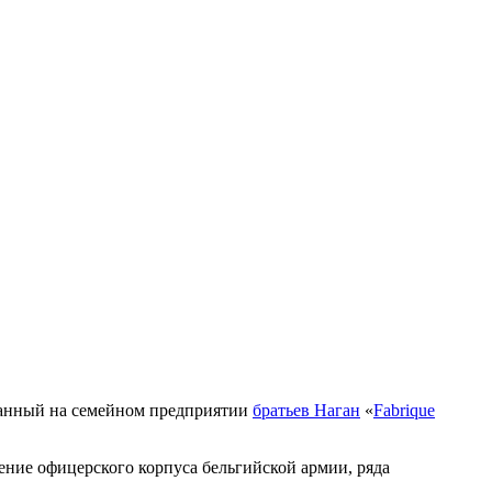
танный на семейном предприятии
братьев Наган
«
Fabrique
ение офицерского корпуса бельгийской армии, ряда