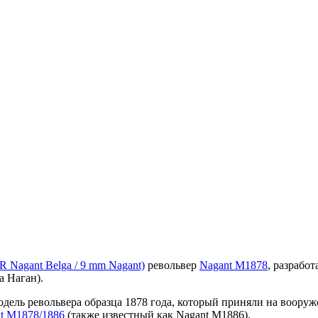
 R Nagant Belga / 9 mm Nagant)
револьвер
Nagant M1878
, разрабо
 Наган).
дель револьвера образца 1878 года, который приняли на вооруж
t M1878/1886
(также известный как Nagant M1886).