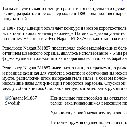
Тогда же, учитывая тенденции развития огнестрельного оружи
рынке, разработали револьвер модели 1886 года под швейцарск
покупателей.
В 1887 году Швеция объявляет конкурс на новое короткостволь
испытаний новая модель револьвера Нагана одержала убедите
названием «7.5 mm revolver Nagant M1887» (также ставшая изве
Револьвер Nagant M1887 представлял собой модификацию бель
отличием шведского образца, являлось использование 7.5-мм 
форма мушки и головки штока-выбрасывателя гильз из барабана
Револьвер Nagant M1887 имеет монолитную неразъемную рамку
и предназначенная для удобства осмотра и обслуживания меха
муфте, расположен шток-выбрасыватель гильз, в боевом полож
небольшие пазы для фиксации поворотов барабана. Спусковой 
между собой винтом. Стальной выпуклый затыльник рукояти о
Прицельные приспособления открытого 
рамки, заканчивающимся вырезным п
Ударно-спусковой механизм куркового
Питание оружия осуществляется из ци