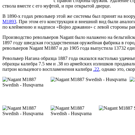
с правой стороны оружия. Удаление ст
ствола вместе с его муфтой, и при открытой дверце.
В 1890-х годах револьвер этой же системы был принят на воор
M1893
. При этом его конструкция и внешний вид были анало
по клеймению и надписи «Воjно државни» с левой стороны рам
Производство револьверов Nagant было налажено на бельгийск
1897 году шведская государственная оружейная фабрика в го
револьверов Nagant M1887 и до 1905 года выпустила 13732 еди
Револьвер Нагана образца 1887 года оказался настолько удач
образцы калибра 7.5 мм и .38 из армейских излишков продава
патрон кольцевого воспламенения калибра
.22
, однако это, ск