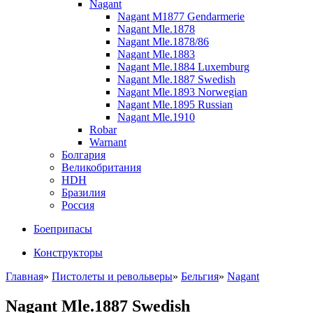
Nagant
Nagant M1877 Gendarmerie
Nagant Mle.1878
Nagant Mle.1878/86
Nagant Mle.1883
Nagant Mle.1884 Luxemburg
Nagant Mle.1887 Swedish
Nagant Mle.1893 Norwegian
Nagant Mle.1895 Russian
Nagant Mle.1910
Robar
Warnant
Болгария
Великобритания
HDH
Бразилия
Россия
Боеприпасы
Конструкторы
Главная
»
Пистолеты и револьверы
»
Бельгия
»
Nagant
Nagant Mle.1887 Swedish