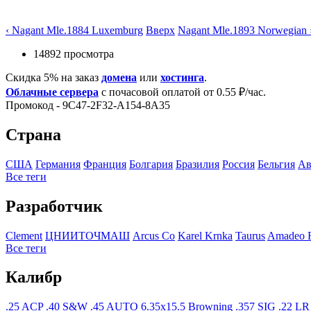
‹ Nagant Mle.1884 Luxemburg
Вверх
Nagant Mle.1893 Norwegian 
14892 просмотра
Скидка 5% на заказ
домена
или
хостинга
.
Облачные сервера
с почасовой оплатой от 0.55 ₽/час.
Промокод - 9C47-2F32-A154-8A35
Страна
США
Германия
Франция
Болгария
Бразилия
Росcия
Бельгия
Ав
Все теги
Разработчик
Clement
ЦНИИТОЧМАШ
Arcus Co
Karel Krnka
Taurus
Amadeo R
Все теги
Калибр
.25 ACP
.40 S&W
.45 AUTO
6.35x15.5 Browning
.357 SIG
.22 LR