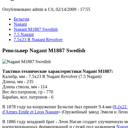
Опубликовано admin в Сб, 02/14/2009 - 17:55
Бельгия
Nagant
Nagant M1887 Swedish
7.5 Nagant
7.5x23 R Nagant Revolver
Револьвер Nagant M1887 Swedish
Тактико-технические характеристики Nagant M1887:
Калибр, мм - 7.5x23 R Nagant Revolver (7.5 Nagant)
Длина, мм - 235
Длина ствола, мм - 114
Вес без патронов, гр - 770
Барабан, кол. патронов - 6
В 1878 году на вооружение Бельгии был принят 9.4-мм (
9.2x22
d'Armes Emile et Leon Nagant
» (Оружейный завод Эмиля и Леона
В 1886 году младший брат - Леон Наган создает улучшенную мо
военизированных формирований и служб под названием
Nagan