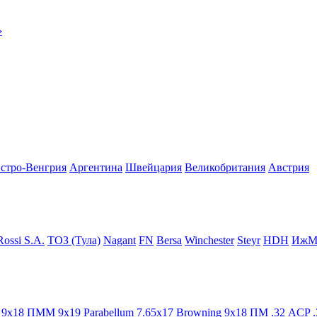
›
стро-Венгрия
Аргентина
Швейцария
Великобритания
Австрия
ossi S.A.
ТОЗ (Тула)
Nagant
FN
Bersa
Winchester
Steyr
HDH
ИжМ
9x18 ПММ
9x19 Parabellum
7.65x17 Browning
9x18 ПМ
.32 ACP