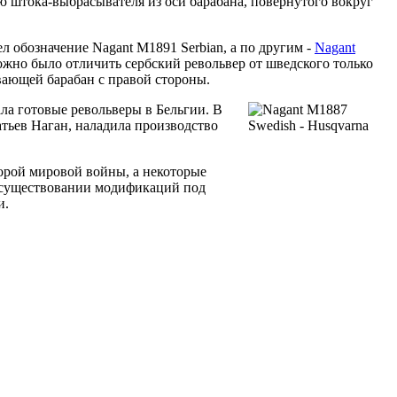
ю штока-выбрасывателя из оси барабана, повернутого вокруг
 обозначение Nagant M1891 Serbian, а по другим -
Nagant
жно было отличить сербский револьвер от шведского только
вающей барабан с правой стороны.
ла готовые револьверы в Бельгии. В
тьев Наган, наладила производство
торой мировой войны, а некоторые
 о существовании модификаций под
и.