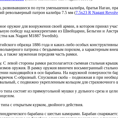
я, развивавшиеся по пути уменьшения калибра, братья Наган, п
ий револьверный патрон калибра 7.5 мм (
7.5x23 R Nagant Revolve
ное оружие для вооружения своей армии, в котором принял участ
льную победу над конкурентами из Швейцарии, Бельгии и Австр
стна как Nagant M1887 Swedish).
гийского образца 1886 года и каких-либо особых конструктивн
револьверного патрона с бездымным порохом, а характерным вн
, а также зауженная передняя часть рамки.
. С левой стороны рамки располагается съемная стальная крыш
низмов оружия. В рамку оружия ввинчен восьмигранный стально
ении находящийся в оси барабана. На наружной поверхности бар
крючок С-образный. Спусковая скоба – подвижная и при необхо
вальный, с подвижно укрепленным кольцом для страховочного 
типа состоят из прямоугольной мушки у дульного среза и цели
рицелом.
 типа с открытым курком, двойного действия.
линдрического барабана с шестью каморами. Барабан снаряжает