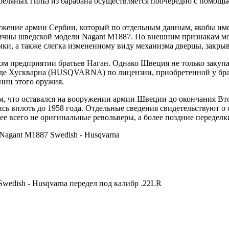
реляных гильз из барабана осуществляется поочередно с помощь
ужение армии Сербии, который по отдельным данным, якобы имел
гичны шведской модели Nagant M1887. По внешним признакам мо
ки, а также слегка измененному виду механизма дверцы, закры
ом предприятии братьев Наган. Однако Швеция не только закупа
роде Хускварна (HUSQVARNA) по лицензии, приобретенной у бра
ниц этого оружия.
ным, что оставался на вооружении армии Швеции до окончания В
лись вплоть до 1958 года. Отдельные сведения свидетельствуют
орее всего не оригинальные револьверы, а более поздние переделк