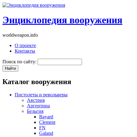
Энциклопедия вооружения
worldweapon.info
О проекте
Контакты
Поиск по сайту:
Каталог вооружения
Пистолеты и револьверы
Австрия
Аргентина
Бельгия
Bayard
Clement
FN
Galand