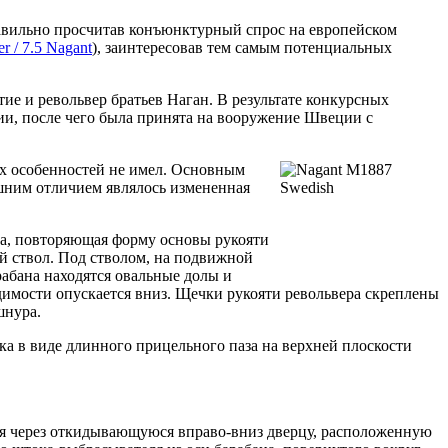
равильно просчитав конъюнктурный спрос на европейском
r / 7.5 Nagant
), заинтересовав тем самым потенциальных
ие и револьвер братьев Наган. В результате конкурсных
ии, после чего была принята на вооружение Швеции с
ых особенностей не имел. Основным
ешним отличием являлось измененная
ка, повторяющая форму основы рукояти
й ствол. Под стволом, на подвижной
абана находятся овальные долы и
димости опускается вниз. Щечки рукояти револьвера скреплены
шнура.
ка в виде длинного прицельного паза на верхней плоскости
ся через откидывающуюся вправо-вниз дверцу, расположенную