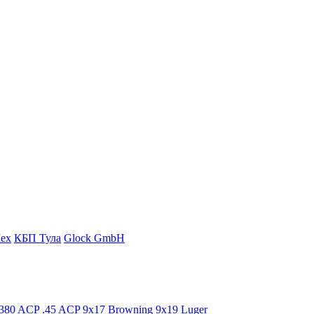
ех
КБП Тула
Glock GmbH
.380 ACP
.45 ACP
9x17 Browning
9x19 Luger